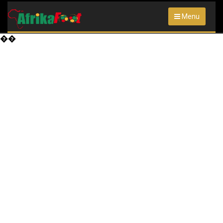
Menu
��