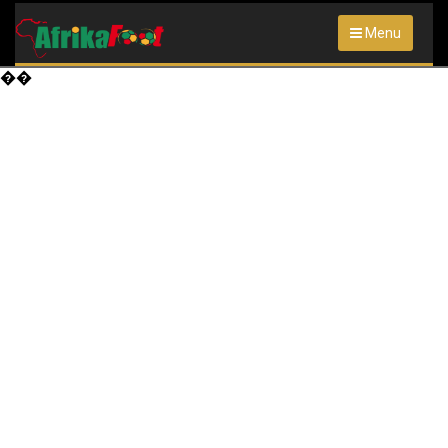
Menu
��