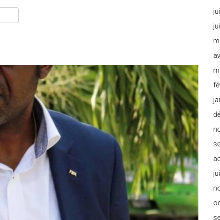
ju
ju
m
av
m
fé
ja
d
n
s
a
ju
n
o
s