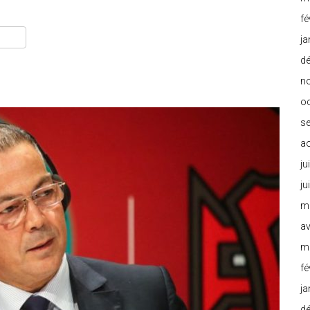
fé
ja
d
n
o
s
a
ju
ju
m
av
m
fé
ja
d