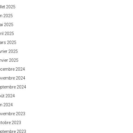
illet 2025
in 2025
ai 2025
ril 2025
ars 2025
vrier 2025
nvier 2025
écembre 2024
ovembre 2024
eptembre 2024
oût 2024
in 2024
ovembre 2023
ctobre 2023
eptembre 2023