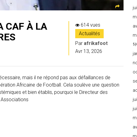
ju
m
 CAF À LA
614 vues
av
Actualités
RES
m
Par
afrikafoot
fé
Avr 13, 2026
ja
n
o
écessaire, mais il ne répond pas aux défaillances de
s
ration Africaine de Football. Cela soulève une question
a
témiques et bien établis, pourquoi le Directeur des
es Associations
ju
ju
m
av
m