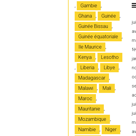
,
Gambie
,
Ghana
,
Guinée
,
ju
Guinée Bissau
,
av
Guinée équatoriale
,
m
Ile Maurice
,
fé
Kenya
,
Lesotho
ja
,
Liberia
,
Libye
,
n
o
Madagascar
,
s
Malawi
,
Mali
,
a
Maroc
,
ju
Mauritanie
,
ju
Mozambique
,
m
Namibie
,
Niger
,
av