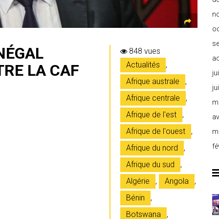
n
o
s
ÉNÉGAL
848 vues
a
Actualités
,
RE LA CAF
ju
Afrique australe
,
ju
Afrique centrale
,
m
Afrique de l'est
,
av
Afrique de l'ouest
,
m
fé
Afrique du nord
,
Afrique du sud
,
Algérie
,
Angola
,
Bénin
,
Botswana
,