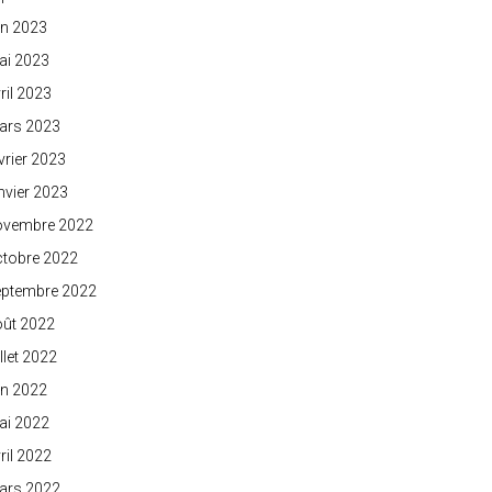
in 2023
ai 2023
ril 2023
ars 2023
vrier 2023
nvier 2023
ovembre 2022
ctobre 2022
eptembre 2022
oût 2022
illet 2022
in 2022
ai 2022
ril 2022
ars 2022