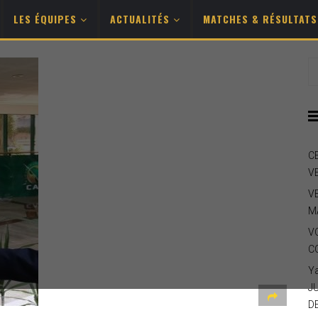
LES ÉQUIPES
ACTUALITÉS
MATCHES & RÉSULTAT
C
V
V
M
V
C
Y
J
D