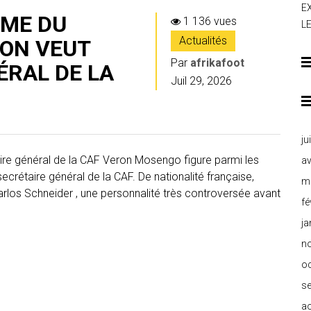
E
MME DU
1 136 vues
L
Actualités
ON VEUT
Par
afrikafoot
ÉRAL DE LA
Juil 29, 2026
ju
ire général de la CAF Veron Mosengo figure parmi les
av
crétaire général de la CAF. De nationalité française,
m
arlos Schneider , une personnalité très controversée avant
fé
ja
n
o
s
a