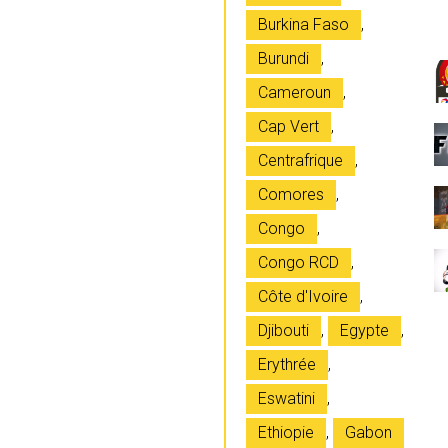
Burkina Faso
,
Burundi
,
Cameroun
,
Cap Vert
,
Centrafrique
,
Comores
,
Congo
,
Congo RCD
,
Côte d'Ivoire
,
Djibouti
,
Egypte
,
Erythrée
,
Eswatini
,
Ethiopie
,
Gabon