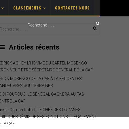
S
CLASSEMENTS
CONTACTEZ NOUS
Articles récents
EDRICK AGHEY L’HOMME DU CARTEL MOSENGO
ERON VEUT ÊTRE SÉCRÉTAIRE GÉNÉRAL DE LA CAF
ERON MOSENGO DE LA CAF À LA FECOFA LES
ANOEUVRES SOUTERRAINES
OICI POURQUOI LE SÉNÉGAL GAGNERA AU TAS
ONTRE LA CAF
assin Osman Robleh LE CHEF DES ORGANES
URIDIQUES DÉMIS DE SES FONCTIONS ILLÉGALEMENT
E LA CAF