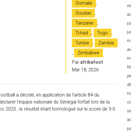
Somalie
,
s
Soudan
,
a
Tanzanie
,
ju
ju
Tchad
,
Togo
,
m
Tunisie
,
Zambie
av
,
Zimbabwe
m
Par
afrikafoot
fé
Mar 18, 2026
ja
d
n
otball a décidé, en application de l’article 84 du
clarer l’équipe nationale du Sénégal forfait lors de la
o
c 2025 , le résultat étant homologué sur le score de 3-0
s
a
ju