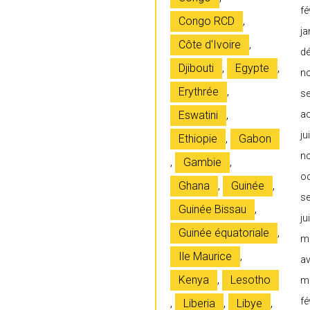
fé
Congo RCD
,
ja
Côte d'Ivoire
,
d
Djibouti
,
Egypte
,
n
Erythrée
,
s
Eswatini
,
a
ju
Ethiopie
,
Gabon
n
,
Gambie
,
o
Ghana
,
Guinée
,
s
Guinée Bissau
,
ju
Guinée équatoriale
,
m
Ile Maurice
,
av
Kenya
,
Lesotho
m
fé
,
Liberia
,
Libye
,