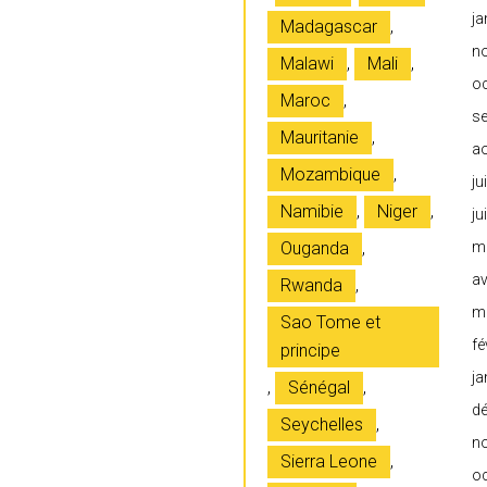
ja
Madagascar
,
n
Malawi
,
Mali
,
o
Maroc
,
s
Mauritanie
,
a
Mozambique
,
ju
Namibie
,
Niger
,
ju
Ouganda
,
m
av
Rwanda
,
m
Sao Tome et
fé
principe
ja
,
Sénégal
,
d
Seychelles
,
n
Sierra Leone
,
o