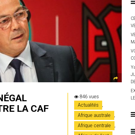
C
V
V
M
V
C
Y
J
D
E
ÉNÉGAL
846 vues
L
Actualités
,
RE LA CAF
Afrique australe
,
Afrique centrale
,