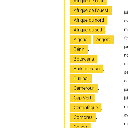
Afrique de l'est
,
Afrique de l'ouest
,
ju
Afrique du nord
,
av
Afrique du sud
,
m
fé
Algérie
,
Angola
,
ja
Bénin
,
n
Botswana
,
o
Burkina Faso
,
s
Burundi
,
a
Cameroun
,
ju
Cap Vert
,
ju
m
Centrafrique
,
av
Comores
,
m
Congo
,