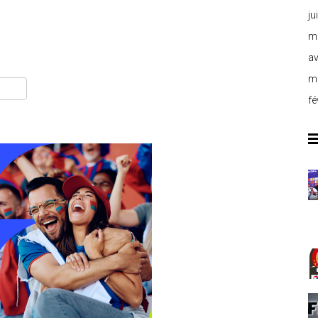
ju
m
av
m
fé