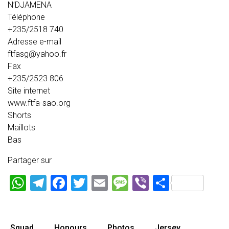
N’DJAMENA
Téléphone
+235/2518 740
Adresse e-mail
ftfasg@yahoo.fr
Fax
+235/2523 806
Site internet
www.ftfa-sao.org
Shorts
Maillots
Bas
Partager sur
WhatsApp
Telegram
Facebook
Twitter
Email
Message
Viber
Partage
Squad
Honours
Photos
Jersey