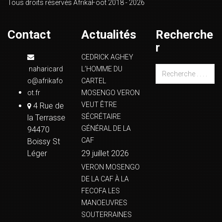
Tous droits réservés AfrikaFoot 2018 - 2026
Contact
Actualités
Recherche
r
CEDRICK AGHEY
naharicard
L’HOMME DU
o@afrikafo
CARTEL
ot.fr
MOSENGO VERON
VEUT ÊTRE
4 Rue de
SÉCRÉTAIRE
la Terrasse
GÉNÉRAL DE LA
94470
CAF
Boissy St
Léger
29 juillet 2026
VERON MOSENGO
DE LA CAF À LA
FECOFA LES
MANOEUVRES
SOUTERRAINES