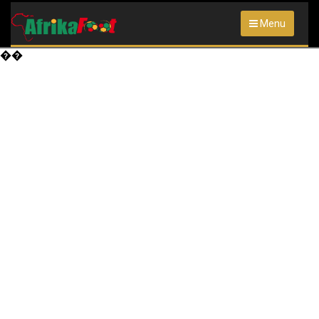
Menu
��