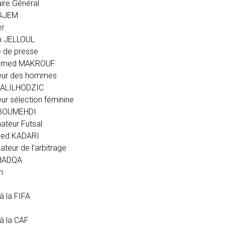
ire Général
NAJEM
er
h JELLOUL
 de presse
med MAKROUF
neur des hommes
HALILHODZIC
eur sélection féminine
 BOUMEHDI
ateur Futsal
ed KADARI
ateur de l’arbitrage
HADQA
n
 à la FIFA
 à la CAF