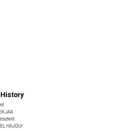
 History
nt
LEKJAA
ésident
EL HAJOUI