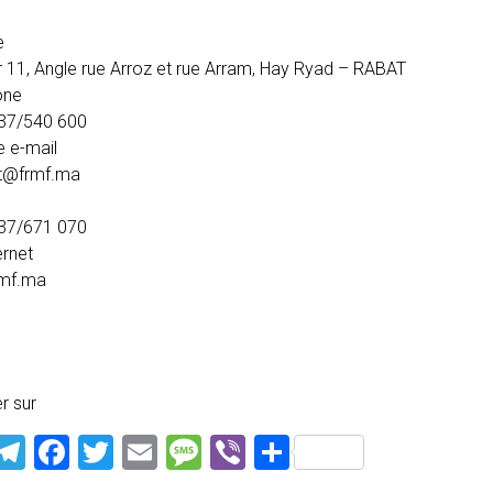
e
 11, Angle rue Arroz et rue Arram, Hay Ryad – RABAT
one
37/540 600
 e-mail
t@frmf.ma
37/671 070
ernet
mf.ma
s
r sur
WhatsApp
Telegram
Facebook
Twitter
Email
Message
Viber
Partager