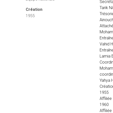
Secréta
Tarik 
Création
Trésori
1955
Ainouc
Attaché
Moham
Entraî
Vahid 
Entraîn
Lamia
Coordin
Moham
coordin
Yahya 
Créatio
1955
Affiliée
1960
Affiliée