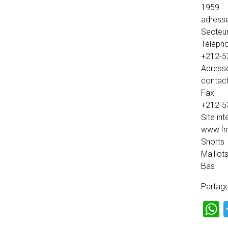
1959
adress
Secteur
Téléph
+212-5
Adresse
contac
Fax
+212-5
Site int
www.fr
Shorts
Maillot
Bas
Partage