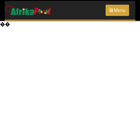
Menu
��