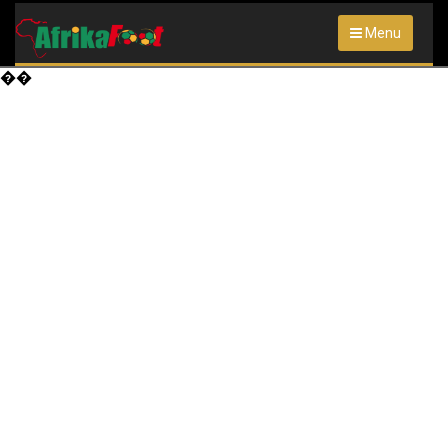
Menu
��