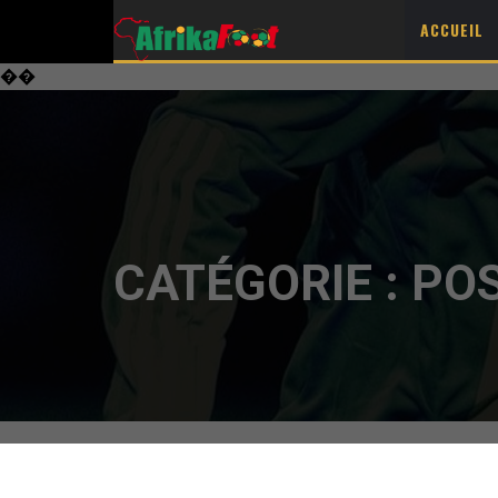
ACCUEIL
��
CATÉGORIE :
PO