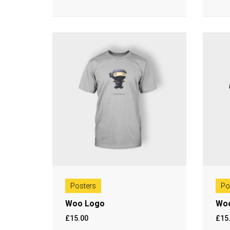
Posters
Po
Woo Logo
Woo
£
15.00
£
15