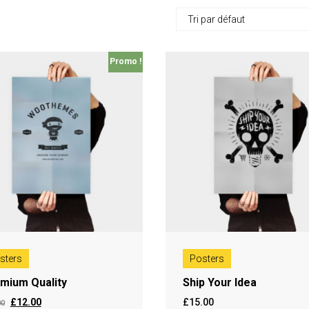
Promo !
sters
Posters
mium Quality
Ship Your Idea
£
12.00
£
15.00
00