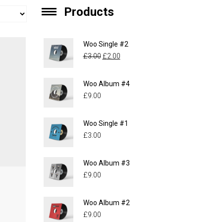
Products
Woo Single #2
£
3.00
£
2.00
Woo Album #4
£
9.00
Woo Single #1
£
3.00
Woo Album #3
£
9.00
Woo Album #2
£
9.00