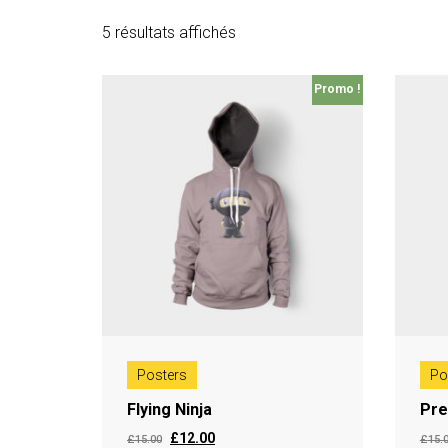
5 résultats affichés
Promo !
Posters
Po
Flying Ninja
Pre
£
12.00
£
15.00
£
15.