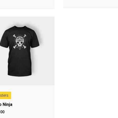
sters
 Ninja
.00