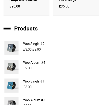
£
20.00
£
35.00
Products
Woo Single #2
£
3.00
£
2.00
Woo Album #4
£
9.00
Woo Single #1
£
3.00
Woo Album #3