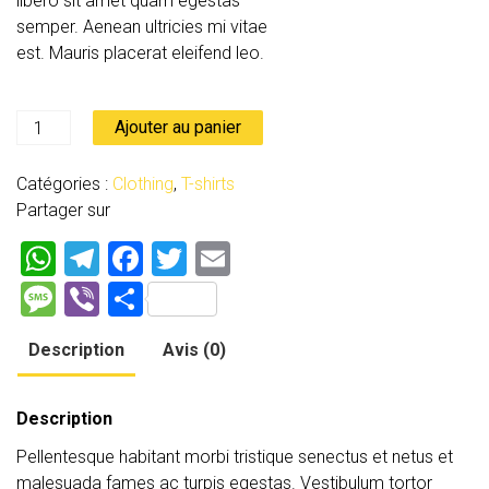
libero sit amet quam egestas
semper. Aenean ultricies mi vitae
est. Mauris placerat eleifend leo.
quantité
Ajouter au panier
de
Premium
Catégories :
Clothing
,
T-shirts
Quality
Partager sur
W
T
F
T
E
h
el
a
wi
m
M
Vi
P
at
e
ce
tt
ai
es
b
ar
Description
Avis (0)
s
gr
b
er
l
s
er
ta
A
a
o
a
g
Description
p
m
ok
g
er
Pellentesque habitant morbi tristique senectus et netus et
p
e
malesuada fames ac turpis egestas. Vestibulum tortor