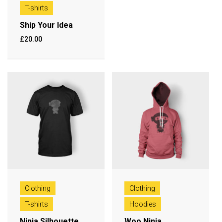
T-shirts
Ship Your Idea
£
20.00
Clothing
Clothing
T-shirts
Hoodies
Ninja Silhouette
Woo Ninja