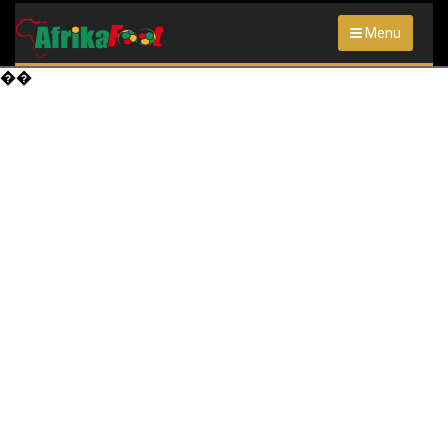
Menu
��