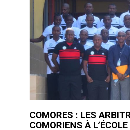
A
a
o
g
er
p
m
ok
e
p
COMORES : LES ARBIT
COMORIENS À L’ÉCOLE