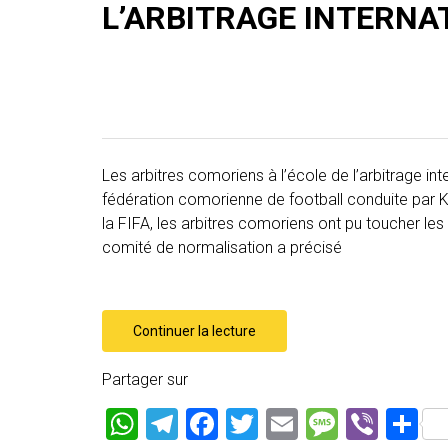
L’ARBITRAGE INTERNA
Les arbitres comoriens à l’école de l’arbitrage inte
fédération comorienne de football conduite par Ka
la FIFA, les arbitres comoriens ont pu toucher les r
comité de normalisation a précisé
Continuer la lecture
Partager sur
W
T
F
T
E
M
Vi
P