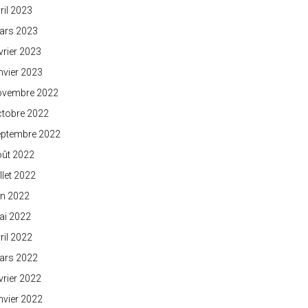
ril 2023
ars 2023
vrier 2023
nvier 2023
ovembre 2022
ctobre 2022
eptembre 2022
oût 2022
illet 2022
in 2022
ai 2022
ril 2022
ars 2022
vrier 2022
nvier 2022