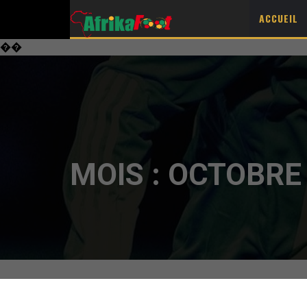
ACCUEIL
��
MOIS :
OCTOBRE