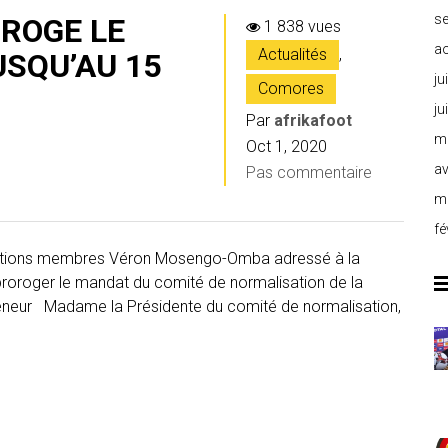
s
OROGE LE
1 838 vues
a
Actualités
,
SQU’AU 15
ju
Comores
ju
Par
afrikafoot
m
Oct 1, 2020
av
Pas commentaire
m
fé
ociations membres Véron Mosengo-Omba adressé à la
proroger le mandat du comité de normalisation de la
 teneur Madame la Présidente du comité de normalisation,