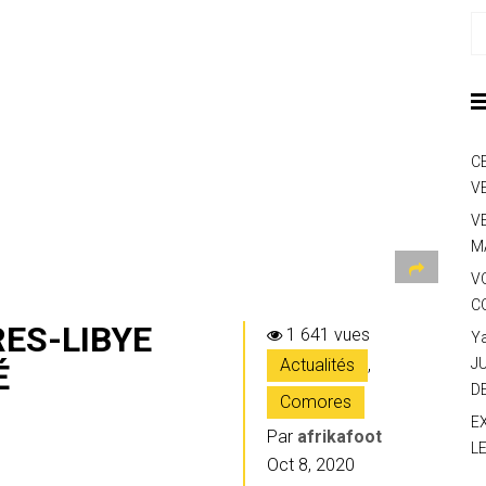
C
V
V
M
V
C
ES-LIBYE
1 641 vues
Y
Actualités
,
J
É
D
Comores
E
Par
afrikafoot
L
Oct 8, 2020