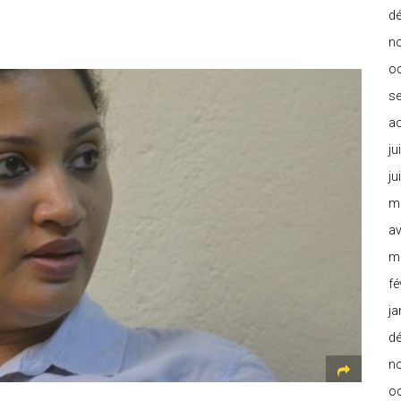
d
n
o
s
a
ju
ju
m
av
m
fé
ja
d
n
o