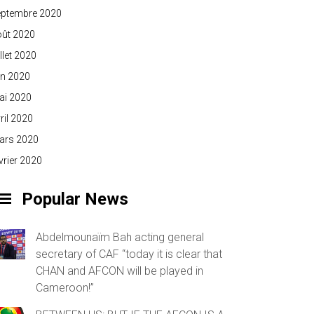
eptembre 2020
oût 2020
illet 2020
in 2020
ai 2020
ril 2020
ars 2020
vrier 2020
Popular News
Abdelmounaïm Bah acting general
secretary of CAF “today it is clear that
CHAN and AFCON will be played in
Cameroon!”