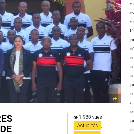
m
av
m
fé
ja
d
n
s
a
ju
n
o
s
RES
1 988 vues
ju
Actualités
,
 DE
m