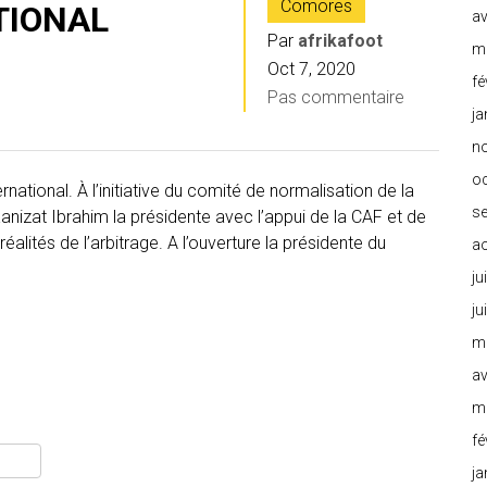
Comores
TIONAL
av
Par
afrikafoot
m
Oct 7, 2020
fé
Pas commentaire
ja
n
o
rnational. À l’initiative du comité de normalisation de la
s
nizat Ibrahim la présidente avec l’appui de la CAF et de
éalités de l’arbitrage. A l’ouverture la présidente du
a
ju
ju
m
av
m
fé
ja