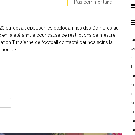
Pas commentaire
020 qui devait opposer les cœlocanthes des Comores au
bbien a été annulé pour cause de restrictions de mesure
ju
ion Tunisienne de football contacté par nos soins la
av
ation de
m
fé
ja
n
o
s
a
ju
ju