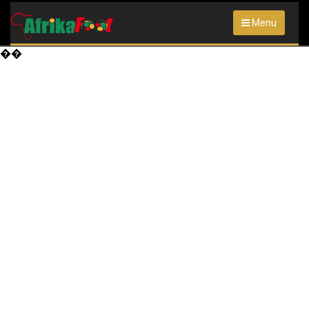
Menu
��