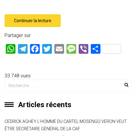
Continuer la lecture
Partager sur
W
T
F
T
E
M
Vi
P
h
el
a
wi
m
es
b
ar
at
e
ce
tt
ai
s
er
ta
s
gr
b
er
l
a
g
33 748 vues
A
a
o
g
er
p
m
ok
e
Articles récents
p
CEDRICK AGHEY L’HOMME DU CARTEL MOSENGO VERON VEUT
ÊTRE SÉCRÉTAIRE GÉNÉRAL DE LA CAF