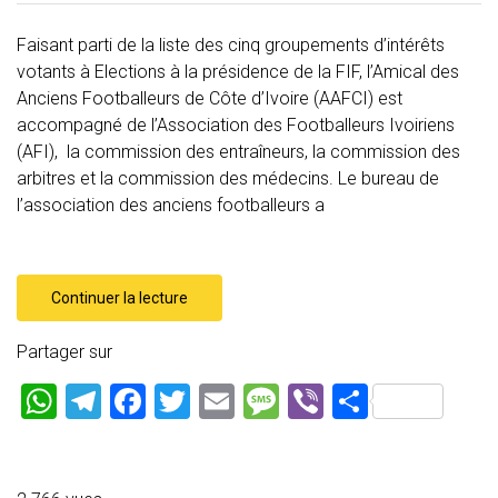
Faisant parti de la liste des cinq groupements d’intérêts
votants à Elections à la présidence de la FIF, l’Amical des
Anciens Footballeurs de Côte d’Ivoire (AAFCI) est
accompagné de l’Association des Footballeurs Ivoiriens
(AFI), la commission des entraîneurs, la commission des
arbitres et la commission des médecins. Le bureau de
l’association des anciens footballeurs a
Continuer la lecture
Partager sur
W
T
F
T
E
M
Vi
P
h
el
a
wi
m
es
b
ar
at
e
ce
tt
ai
s
er
ta