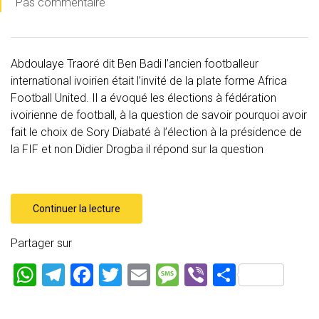
Pas commentaire
Abdoulaye Traoré dit Ben Badi l’ancien footballeur
international ivoirien était l’invité de la plate forme Africa
Football United. Il a évoqué les élections à fédération
ivoirienne de football, à la question de savoir pourquoi avoir
fait le choix de Sory Diabaté à l’élection à la présidence de
la FIF et non Didier Drogba il répond sur la question
Continuer la lecture
Partager sur
W
T
F
T
E
M
Vi
P
h
el
a
wi
m
es
b
ar