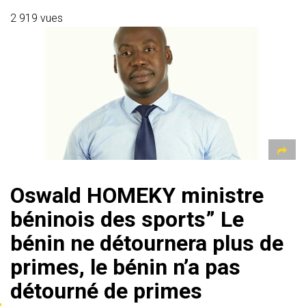
at
e
ce
tt
ai
s
er
ta
s
gr
b
er
l
a
g
2 919 vues
A
a
o
g
er
p
m
ok
e
p
Oswald HOMEKY ministre
béninois des sports” Le
bénin ne détournera plus de
primes, le bénin n’a pas
détourné de primes