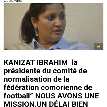
s
gr
b
er
l
a
g
2 766 vues
A
a
o
g
er
p
m
ok
e
p
KANIZAT IBRAHIM la
présidente du comité de
normalisation de la
fédération comorienne de
football” NOUS AVONS UNE
MISSION,UN DÉLAI BIEN