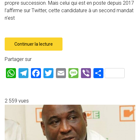
propre succession. Mais celui qui est en poste depuis 2017
l’affirme sur Twitter, cette candidature à un second mandat
n’est
Continuer la lecture
Partager sur
W
T
F
T
E
M
Vi
P
h
el
a
wi
m
es
b
ar
at
e
ce
tt
ai
s
er
ta
s
gr
b
er
l
a
g
2 559 vues
A
a
o
g
er
p
m
ok
e
p