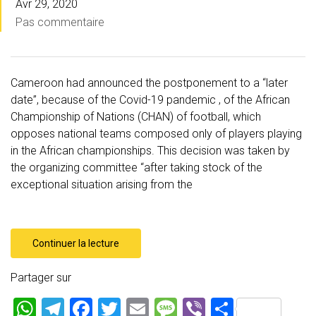
Avr 29, 2020
Pas commentaire
Cameroon had announced the postponement to a “later
date”, because of the Covid-19 pandemic , of the African
Championship of Nations (CHAN) of football, which
opposes national teams composed only of players playing
in the African championships. This decision was taken by
the organizing committee “after taking stock of the
exceptional situation arising from the
Continuer la lecture
Partager sur
W
T
F
T
E
M
Vi
P