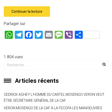
Continuer la lecture
Partager sur
W
T
F
T
E
M
Vi
P
h
el
a
wi
m
es
b
ar
at
e
ce
tt
ai
s
er
ta
s
gr
b
er
l
a
g
1 804 vues
A
a
o
g
er
p
m
ok
e
Articles récents
p
CEDRICK AGHEY L’HOMME DU CARTEL MOSENGO VERON VEUT
ÊTRE SÉCRÉTAIRE GÉNÉRAL DE LA CAF
VERON MOSENGO DE LA CAF À LA FECOFA LES MANOEUVRES