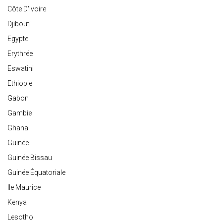
Côte D'Ivoire
Djibouti
Egypte
Erythrée
Eswatini
Ethiopie
Gabon
Gambie
Ghana
Guinée
Guinée Bissau
Guinée Équatoriale
Ile Maurice
Kenya
Lesotho