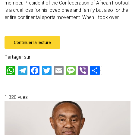
member, President of the Confederation of African Football,
is a cruel loss for his loved ones and family but also for the
entire continental sports movement. When I took over
Continuer la lecture
Partager sur
W
T
F
T
E
M
Vi
P
h
el
a
wi
m
es
b
ar
at
e
ce
tt
ai
s
er
ta
s
gr
b
er
l
a
g
1 320 vues
A
a
o
g
er
p
m
ok
e
p