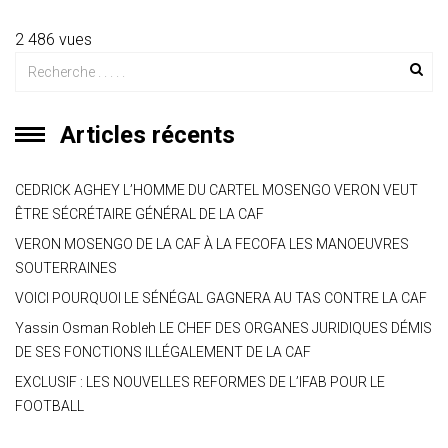
at
e
ce
tt
ai
s
er
ta
s
gr
b
er
l
a
g
2 486 vues
A
a
o
g
er
p
m
ok
e
Articles récents
p
CEDRICK AGHEY L’HOMME DU CARTEL MOSENGO VERON VEUT
ÊTRE SÉCRÉTAIRE GÉNÉRAL DE LA CAF
VERON MOSENGO DE LA CAF À LA FECOFA LES MANOEUVRES
SOUTERRAINES
VOICI POURQUOI LE SÉNÉGAL GAGNERA AU TAS CONTRE LA CAF
Yassin Osman Robleh LE CHEF DES ORGANES JURIDIQUES DÉMIS
DE SES FONCTIONS ILLÉGALEMENT DE LA CAF
EXCLUSIF : LES NOUVELLES REFORMES DE L’IFAB POUR LE
FOOTBALL