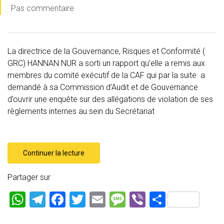
Pas commentaire
La directrice de la Gouvernance, Risques et Conformité (
GRC) HANNAN NUR a sorti un rapport qu’elle a remis aux
membres du comité exécutif de la CAF qui par la suite a
demandé à sa Commission d’Audit et de Gouvernance
d’ouvrir une enquête sur des allégations de violation de ses
règlements internes au sein du Secrétariat
Continuer la lecture
Partager sur
W
T
F
T
E
M
Vi
P
h
el
a
wi
m
es
b
ar