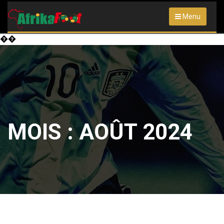
Menu
��
MOIS :
AOÛT 2024