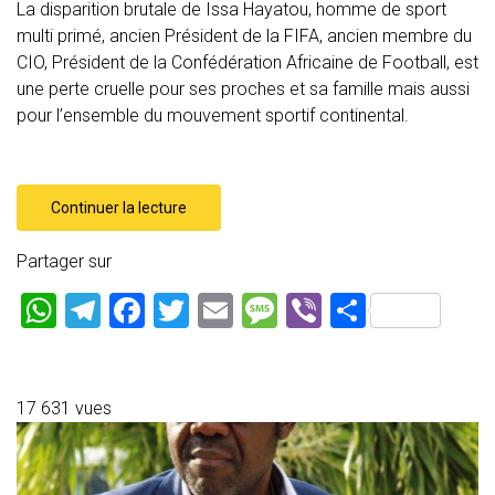
La disparition brutale de Issa Hayatou, homme de sport
multi primé, ancien Président de la FIFA, ancien membre du
CIO, Président de la Confédération Africaine de Football, est
une perte cruelle pour ses proches et sa famille mais aussi
pour l’ensemble du mouvement sportif continental.
Continuer la lecture
Partager sur
W
T
F
T
E
M
Vi
P
h
el
a
wi
m
es
b
ar
at
e
ce
tt
ai
s
er
ta
s
gr
b
er
l
a
g
17 631 vues
A
a
o
g
er
p
m
ok
e