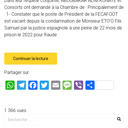
Dans leur requête conjointe, ABOUBAKAR ALIM KONATE et
Consorts ont demandé à la Chambre de : Principalement de
: 1- Constater que le poste de Président de la FECAFOOT
est vacant depuis la condamnation de Monsieur ETO’O Fils
Samuel par la justice espagnole à une peine de 22 mois de
prison le 2022 pour fraude
Continuer la lecture
Partager sur
W
T
F
T
E
M
Vi
P
h
el
a
wi
m
es
b
ar
at
e
ce
tt
ai
s
er
ta
s
gr
b
er
l
a
g
1 366 vues
A
a
o
g
er