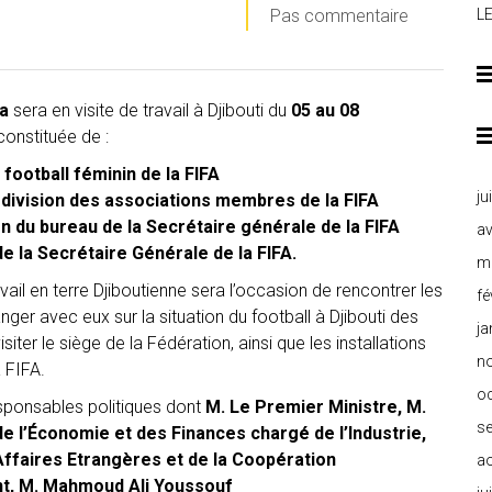
Pas commentaire
L
a
sera en visite de travail à Djibouti du
05 au 08
onstituée de :
football féminin de la FIFA
ju
division des associations membres de la FIFA
du bureau de la Secrétaire générale de la FIFA
av
e la Secrétaire Générale de la FIFA.
m
vail en terre Djiboutienne sera l’occasion de rencontrer les
fé
nger avec eux sur la situation du football à Djibouti des
ja
siter le siège de la Fédération, ainsi que les installations
n
 FIFA.
o
esponsables politiques dont
M. Le Premier Ministre, M.
s
de l’Économie et des Finances chargé de l’Industrie,
Affaires Etrangères et de la Coopération
a
nt, M. Mahmoud Ali Youssouf