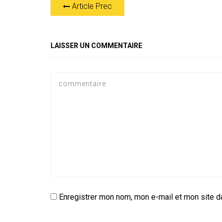
Article Prec
s
gr
b
er
l
a
g
A
a
o
g
er
p
m
ok
e
LAISSER UN COMMENTAIRE
p
Enregistrer mon nom, mon e-mail et mon site d