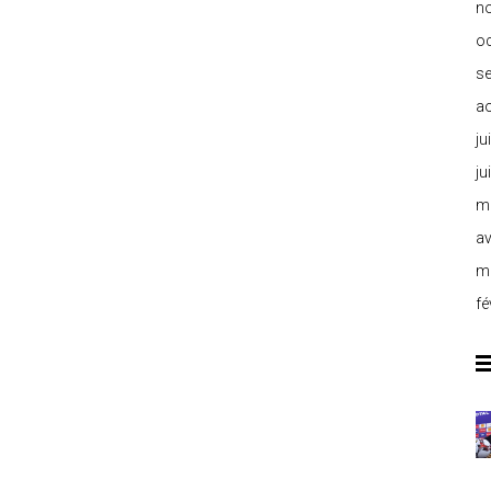
n
o
s
a
ju
ju
m
av
m
fé