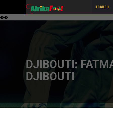
ACCUEIL
��
DJIBOUTI: FATM
DJIBOUTI