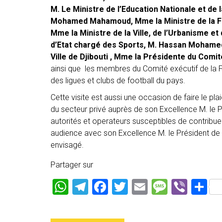
M. Le Ministre de l’Education Nationale et de
Mohamed Mahamoud, Mme la Ministre de la F
Mme la Ministre de la Ville, de l’Urbanisme e
d’Etat chargé des Sports, M. Hassan Moham
Ville de Djibouti , Mme la Présidente du Comi
ainsi que les membres du Comité exécutif de la Fé
des ligues et clubs de football du pays.
Cette visite est aussi une occasion de faire le p
du secteur privé auprès de son Excellence M. le Pr
autorités et operateurs susceptibles de contribuer
audience avec son Excellence M. le Président de 
envisagé.
Partager sur
W
T
F
T
E
M
Vi
P
h
el
a
wi
m
es
b
ar
at
e
ce
tt
ai
s
er
ta