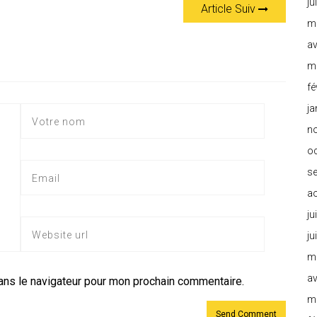
ju
Article Suiv
m
av
m
fé
ja
n
o
s
a
ju
ju
m
av
ans le navigateur pour mon prochain commentaire.
m