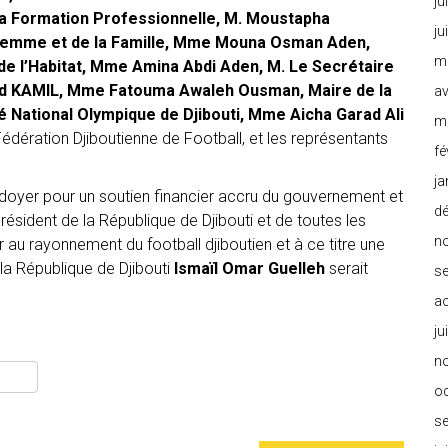
ju
 la Formation Professionnelle, M. Moustapha
ju
emme et de la Famille, Mme Mouna Osman Aden,
m
t de l’Habitat, Mme Amina Abdi Aden, M. Le Secrétaire
ed KAMIL, Mme Fatouma Awaleh Ousman, Maire de la
av
té National Olympique de Djibouti, Mme Aicha Garad Ali
m
dération Djiboutienne de Football, et les représentants
fé
ja
laidoyer pour un soutien financier accru du gouvernement et
d
ésident de la République de Djibouti et de toutes les
n
 au rayonnement du football djiboutien et à ce titre une
la République de Djibouti
Ismaïl Omar Guelleh
serait
s
a
ju
n
o
s