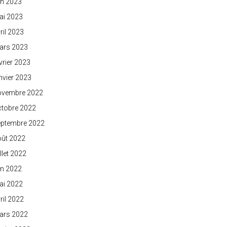
in 2023
ai 2023
ril 2023
ars 2023
vrier 2023
nvier 2023
ovembre 2022
ctobre 2022
eptembre 2022
oût 2022
illet 2022
in 2022
ai 2022
ril 2022
ars 2022