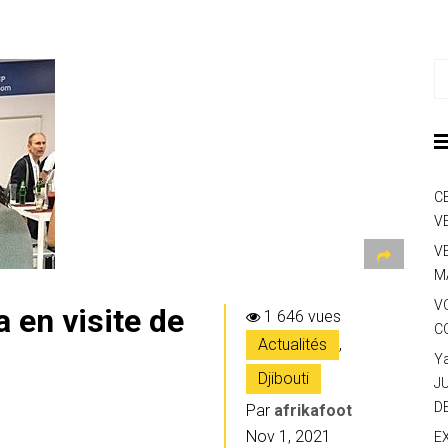
C
V
V
M
V
 en visite de
1 646 vues
C
Actualités
,
Y
Djibouti
J
D
Par
afrikafoot
Nov 1, 2021
E