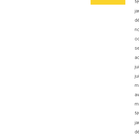
fé
ja
d
n
o
s
a
ju
ju
m
av
m
fé
ja
d