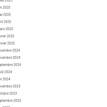
illet 2025
in 2025
ai 2025
ril 2025
ars 2025
vrier 2025
nvier 2025
écembre 2024
ovembre 2024
eptembre 2024
oût 2024
in 2024
ovembre 2023
ctobre 2023
eptembre 2023