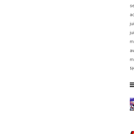
s
a
ju
ju
m
av
m
fé