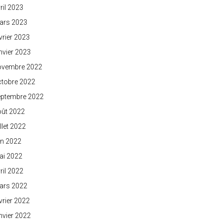
ril 2023
ars 2023
vrier 2023
nvier 2023
ovembre 2022
ctobre 2022
eptembre 2022
oût 2022
illet 2022
in 2022
ai 2022
ril 2022
ars 2022
vrier 2022
nvier 2022