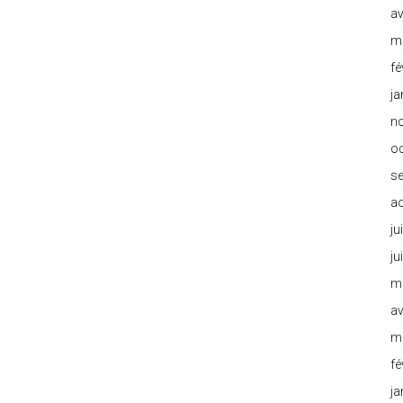
av
m
fé
ja
n
o
s
a
ju
ju
m
av
m
fé
ja