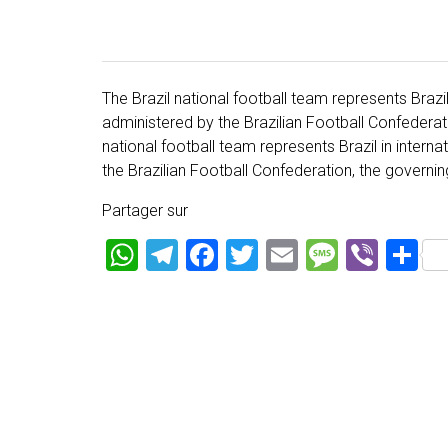
The Brazil national football team represents Brazil 
administered by the Brazilian Football Confederatio
national football team represents Brazil in interna
the Brazilian Football Confederation, the governing
Partager sur
W
T
F
T
E
M
Vi
P
h
el
a
wi
m
es
b
ar
at
e
ce
tt
ai
s
er
ta
s
gr
b
er
l
a
g
A
a
o
g
er
p
m
ok
e
p