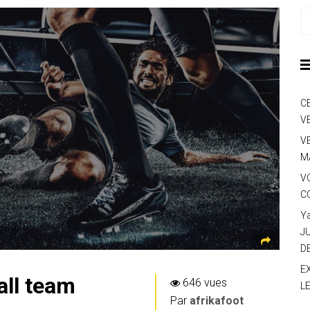
C
V
V
M
V
C
Y
J
D
E
all team
646 vues
L
Par
afrikafoot