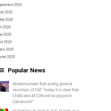
eptembre 2020
oût 2020
illet 2020
in 2020
ai 2020
ril 2020
ars 2020
vrier 2020
Popular News
Abdelmounaïm Bah acting general
secretary of CAF “today it is clear that
CHAN and AFCON will be played in
Cameroon!”