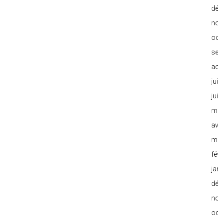
d
n
o
s
a
ju
ju
m
av
m
fé
ja
d
n
o