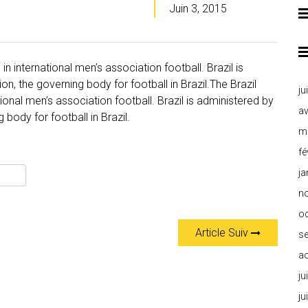
Juin 3, 2015
in international men’s association football. Brazil is
n, the governing body for football in Brazil.The Brazil
ju
tional men’s association football. Brazil is administered by
av
 body for football in Brazil.
m
fé
ja
n
o
Article Suiv
s
a
ju
ju