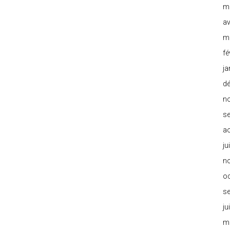
m
av
m
fé
ja
d
n
s
a
ju
n
o
s
ju
m