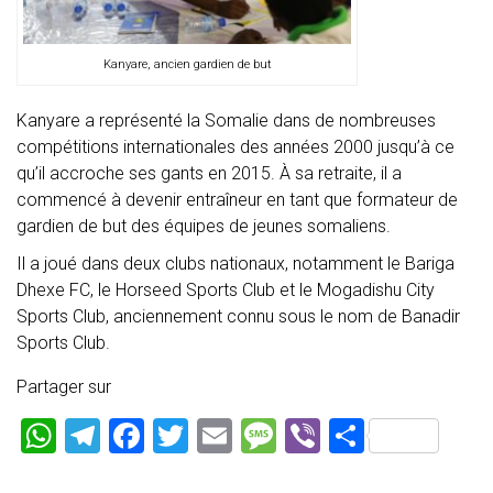
Kanyare, ancien gardien de but
Kanyare a représenté la Somalie dans de nombreuses
compétitions internationales des années 2000 jusqu’à ce
qu’il accroche ses gants en 2015. À sa retraite, il a
commencé à devenir entraîneur en tant que formateur de
gardien de but des équipes de jeunes somaliens.
Il a joué dans deux clubs nationaux, notamment le Bariga
Dhexe FC, le Horseed Sports Club et le Mogadishu City
Sports Club, anciennement connu sous le nom de Banadir
Sports Club.
Partager sur
W
T
F
T
E
M
Vi
P
h
el
a
wi
m
es
b
ar