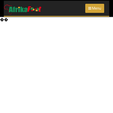
Menu
��