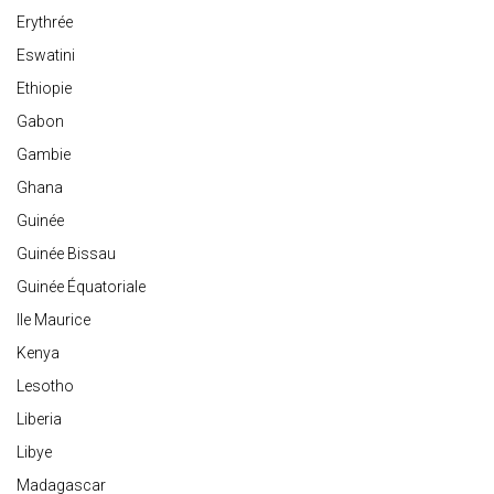
Erythrée
Eswatini
Ethiopie
Gabon
Gambie
Ghana
Guinée
Guinée Bissau
Guinée Équatoriale
Ile Maurice
Kenya
Lesotho
Liberia
Libye
Madagascar