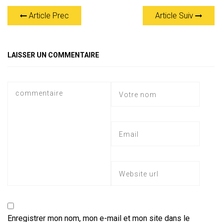
at
e
ce
tt
ai
s
er
ta
Article Prec
Article Suiv
s
gr
b
er
l
a
g
A
a
o
g
er
p
m
ok
e
LAISSER UN COMMENTAIRE
p
Enregistrer mon nom, mon e-mail et mon site dans le