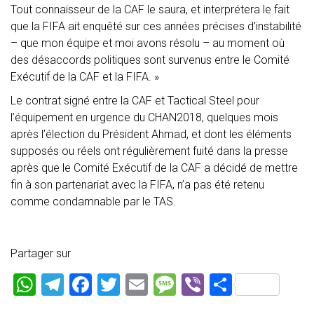
Tout connaisseur de la CAF le saura, et interprétera le fait
que la FIFA ait enquêté sur ces années précises d’instabilité
– que mon équipe et moi avons résolu – au moment où
des désaccords politiques sont survenus entre le Comité
Exécutif de la CAF et la FIFA. »
Le contrat signé entre la CAF et Tactical Steel pour
l’équipement en urgence du CHAN2018, quelques mois
après l’élection du Président Ahmad, et dont les éléments
supposés ou réels ont régulièrement fuité dans la presse
après que le Comité Exécutif de la CAF a décidé de mettre
fin à son partenariat avec la FIFA, n’a pas été retenu
comme condamnable par le TAS.
Partager sur
W
T
F
T
E
M
Vi
P
h
el
a
wi
m
es
b
ar