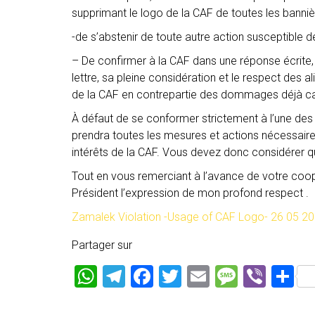
supprimant le logo de la CAF de toutes les banniè
-de s’abstenir de toute autre action susceptible de
– De confirmer à la CAF dans une réponse écrite, 
lettre, sa pleine considération et le respect des 
de la CAF en contrepartie des dommages déjà c
À défaut de se conformer strictement à l’une des 
prendra toutes les mesures et actions nécessaires
intérêts de la CAF. Vous devez donc considérer qu’
Tout en vous remerciant à l’avance de votre coopé
Président l’expression de mon profond respect .
Zamalek Violation -Usage of CAF Logo- 26 05 20
Partager sur
W
T
F
T
E
M
Vi
P
h
el
a
wi
m
es
b
ar