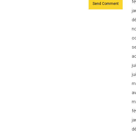
fé
ja
d
n
o
s
a
ju
ju
m
av
m
fé
ja
d