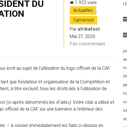
SIDENT DU
1 923 vues
L
Actualités
,
ATION
Cameroun
Par
afrikafoot
Mai 27, 2020
Pas commentaire
ju
av
 écrit au sujet de l’utilisation du logo officiel de la CAF
m
.
fé
n tant que fondateur et organisateur de la Compétition et
ja
nt, à titre exclusif, tous les droits liés à l’utilisation de
n
ion (ci-après dénommés les «Faits»): Votre club a utilisé et
o
o officiel de la CAF sur une bannière à l’intérieur des
s
a
ente: – à cesser immédiatement les faits ci-dessus en