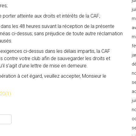
ju
res;
ju
 porter atteinte aux droits et intérêts de la CAF;
m
dans les 48 heures suivant la réception de la présente
av
alinéas ci-dessus; sans préjudice de toute autre réclamation
m
ausés.
fé
exigences ci-dessus dans les délais impartis, la CAF
ja
 contre votre club afin de sauvegarder les droits et
d
il s’agit d’une lettre de mise en demeure.
n
ration à cet égard, veuillez accepter, Monsieur le
s
a
20(1)
ju
n
o
s