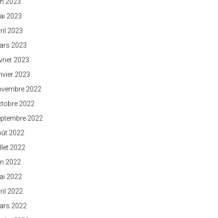
in 2023
ai 2023
ril 2023
ars 2023
vrier 2023
nvier 2023
ovembre 2022
ctobre 2022
eptembre 2022
oût 2022
illet 2022
in 2022
ai 2022
ril 2022
ars 2022