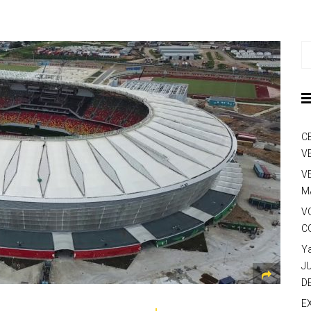
C
V
V
M
V
C
Y
J
D
E