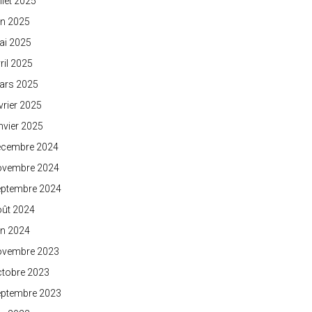
illet 2025
in 2025
ai 2025
ril 2025
ars 2025
vrier 2025
nvier 2025
écembre 2024
ovembre 2024
eptembre 2024
oût 2024
in 2024
ovembre 2023
ctobre 2023
eptembre 2023