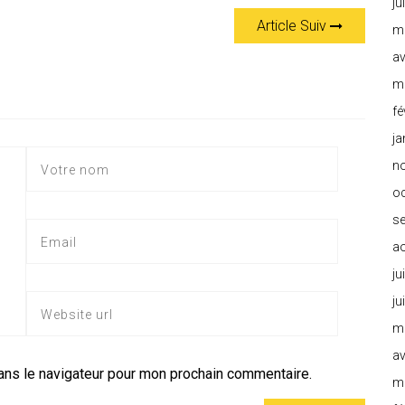
ju
Article Suiv
m
av
m
fé
ja
n
o
s
a
ju
ju
m
av
ans le navigateur pour mon prochain commentaire.
m