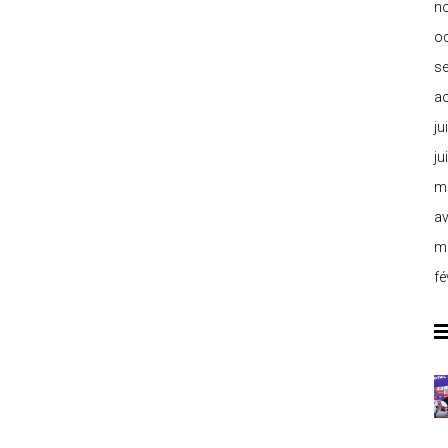
n
o
s
a
ju
ju
m
av
m
fé