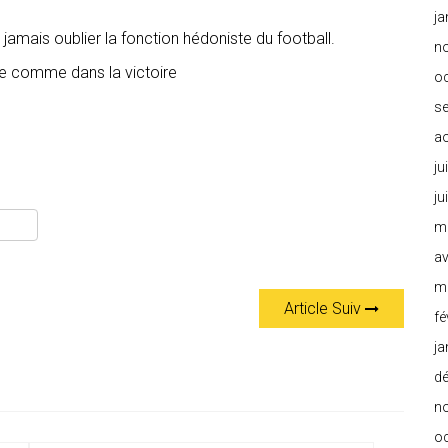
ja
amais oublier la fonction hédoniste du football.
n
aite comme dans la victoire
o
s
a
ju
ju
m
av
m
Article Suiv
fé
ja
d
n
o