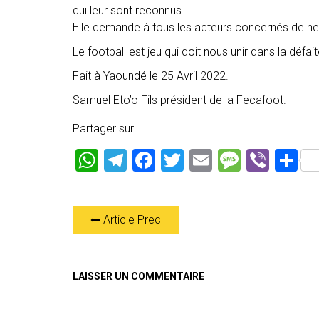
qui leur sont reconnus .
Elle demande à tous les acteurs concernés de ne j
Le football est jeu qui doit nous unir dans la déf
Fait à Yaoundé le 25 Avril 2022.
Samuel Eto’o Fils président de la Fecafoot.
Partager sur
W
T
F
T
E
M
Vi
P
h
el
a
wi
m
es
b
ar
at
e
ce
tt
ai
s
er
ta
Article Prec
s
gr
b
er
l
a
g
A
a
o
g
er
p
m
ok
e
LAISSER UN COMMENTAIRE
p