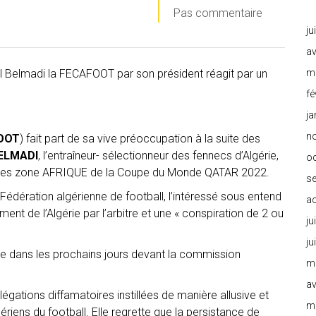
Pas commentaire
ju
av
l Belmadi la FECAFOOT par son président réagit par un
m
fé
ja
n
OOT
) fait part de sa vive préoccupation à la suite des
BELMADI
, l’entraîneur- sélectionneur des fennecs d’Algérie,
o
ges zone AFRIQUE de la Coupe du Monde QATAR 2022.
s
 Fédération algérienne de football, l’intéressé sous entend
a
ment de l’Algérie par l’arbitre et une « conspiration de 2 ou
ju
ju
aire dans les prochains jours devant la commission
m
av
égations diffamatoires instillées de manière allusive et
m
ériens du football. Elle regrette que la persistance de