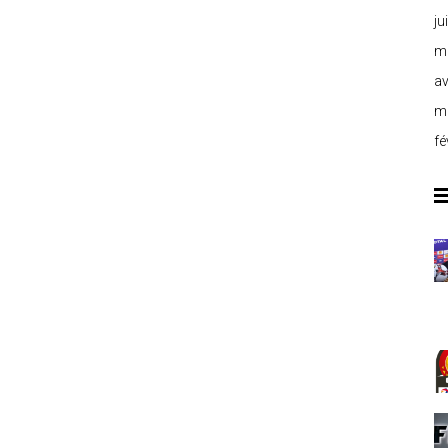
ju
m
av
m
fé