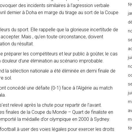
fé
ovoquer des incidents similaires à l’agression verbale
ril dernier à Doha en marge du tirage au sort de la Coupe
ja
d
s du sport. Elle rappelle que la glorieuse incertitude de
n
à accepter. Mais , qu’en toute circonstance, doivent
s
ation du résultat.
a
de préparer les compétiteurs et leur public à goûter, le cas
ju
a douleur d’une élimination au scénario improbable.
n
d la sélection nationale a été éliminée en demi finale de
o
e sol.
s
ont concédé une défaite (0-1) face à l’Algérie au match
ju
la.
m
st relevé après la chute pour repartir de l’avant.
av
ses finales de la Coupe du Monde – Quart de finaliste en
remporté la médaille d’or olympique en 2000 à Sydney.
m
fé
ootball à user des voies légales pour exercer les droits