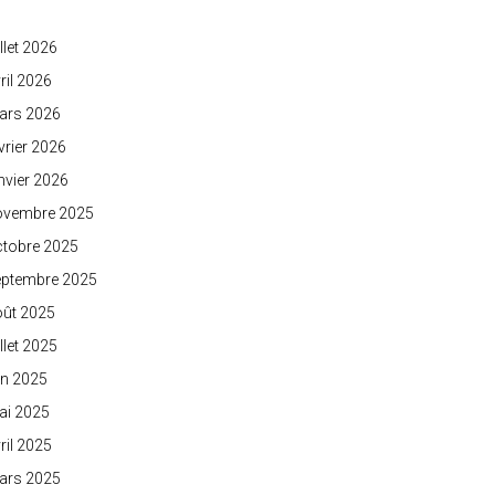
illet 2026
ril 2026
ars 2026
vrier 2026
nvier 2026
ovembre 2025
ctobre 2025
eptembre 2025
oût 2025
illet 2025
in 2025
ai 2025
ril 2025
ars 2025