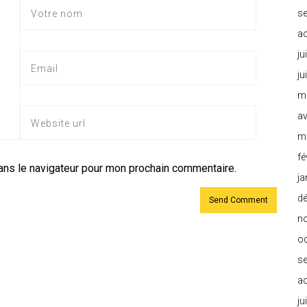
s
a
ju
ju
m
av
m
fé
ans le navigateur pour mon prochain commentaire.
ja
d
n
o
s
a
ju