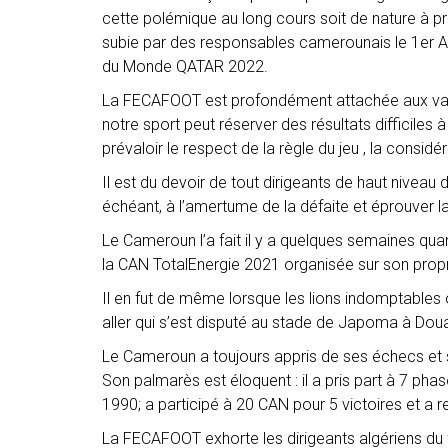
cette polémique au long cours soit de nature à pr
subie par des responsables camerounais le 1er Av
du Monde QATAR 2022.
La FECAFOOT est profondément attachée aux valeur
notre sport peut réserver des résultats difficiles 
prévaloir le respect de la règle du jeu , la considér
Il est du devoir de tout dirigeants de haut niveau 
échéant, à l’amertume de la défaite et éprouver l
Le Cameroun l’a fait il y a quelques semaines quan
la CAN TotalEnergie 2021 organisée sur son propr
Il en fut de même lorsque les lions indomptables 
aller qui s’est disputé au stade de Japoma à Doua
Le Cameroun a toujours appris de ses échecs et s’e
Son palmarès est éloquent : il a pris part à 7 pha
1990; a participé à 20 CAN pour 5 victoires et a 
La FECAFOOT exhorte les dirigeants algériens du f