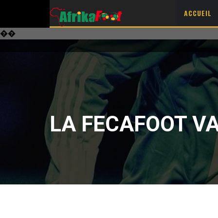
ACCUEIL
��
LA FECAFOOT V