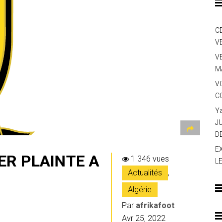
C
V
V
M
V
C
Y
J
D
E
ER PLAINTE A
1 346 vues
L
Actualités
,
Algérie
Par
afrikafoot
Avr 25, 2022