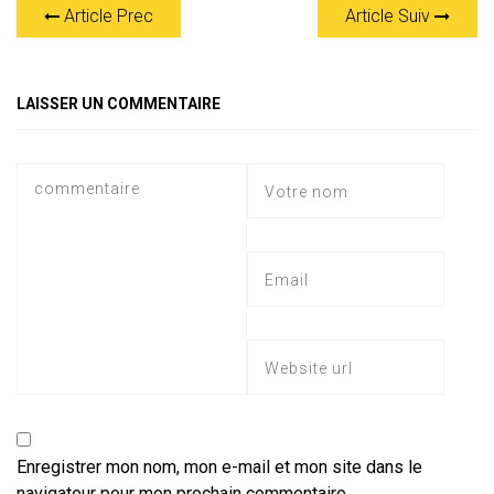
Article Prec
Article Suiv
s
gr
b
er
l
a
g
A
a
o
g
er
p
m
ok
e
LAISSER UN COMMENTAIRE
p
Enregistrer mon nom, mon e-mail et mon site dans le
navigateur pour mon prochain commentaire.