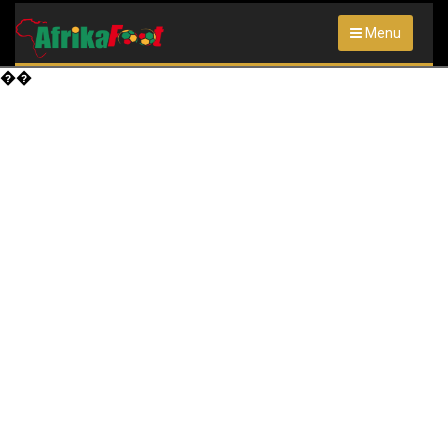
Menu
��