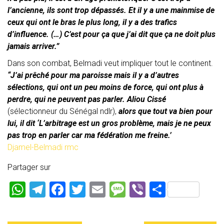
l’ancienne, ils sont trop dépassés. Et il y a une mainmise de
ceux qui ont le bras le plus long, il y a des trafics
d’influence. (…) C’est pour ça que j’ai dit que ça ne doit plus
jamais arriver.”
Dans son combat, Belmadi veut impliquer tout le continent.
“J’ai prêché pour ma paroisse mais il y a d’autres
sélections, qui ont un peu moins de force, qui ont plus à
perdre, qui ne peuvent pas parler. Aliou Cissé
(sélectionneur du Sénégal ndlr),
alors que tout va bien pour
lui, il dit ‘L’arbitrage est un gros problème, mais je ne peux
pas trop en parler car ma fédération me freine.’
Djamel-Belmadi rmc
Partager sur
W
T
F
T
E
M
Vi
P
h
el
a
wi
m
es
b
ar
at
e
ce
tt
ai
s
er
ta