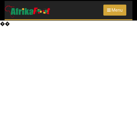
Menu
��