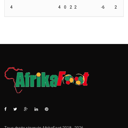
4
4
0
2
2
-6
2