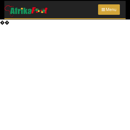
Menu
��