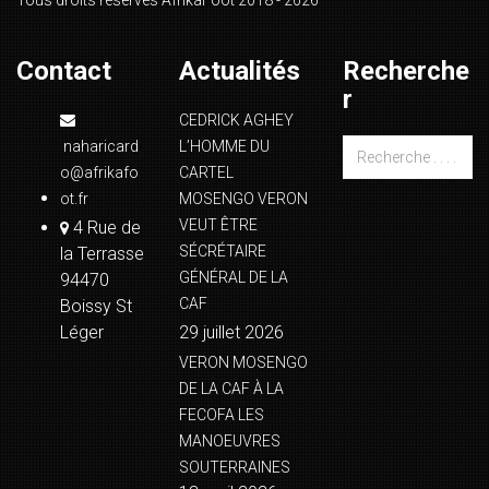
Tous droits réservés AfrikaFoot 2018 - 2026
Contact
Actualités
Recherche
r
CEDRICK AGHEY
naharicard
L’HOMME DU
o@afrikafo
CARTEL
ot.fr
MOSENGO VERON
VEUT ÊTRE
4 Rue de
SÉCRÉTAIRE
la Terrasse
GÉNÉRAL DE LA
94470
CAF
Boissy St
Léger
29 juillet 2026
VERON MOSENGO
DE LA CAF À LA
FECOFA LES
MANOEUVRES
SOUTERRAINES