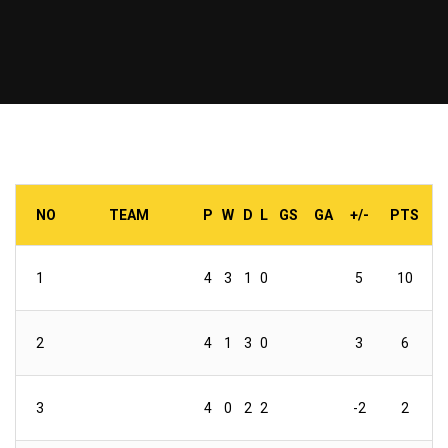
NO
TEAM
P
W
D
L
GS
GA
+/-
PTS
1
4
3
1
0
5
10
2
4
1
3
0
3
6
3
4
0
2
2
-2
2