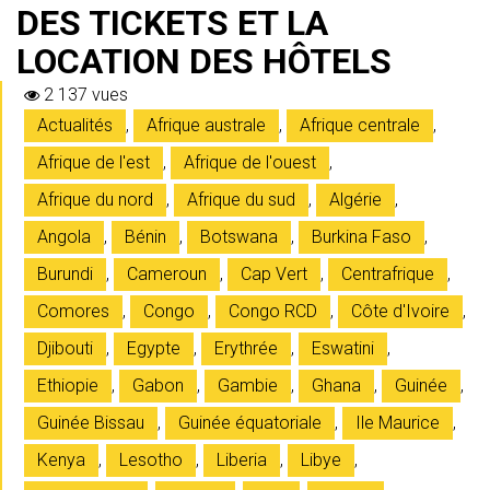
DES TICKETS ET LA
LOCATION DES HÔTELS
2 137 vues
Actualités
,
Afrique australe
,
Afrique centrale
,
Afrique de l'est
,
Afrique de l'ouest
,
Afrique du nord
,
Afrique du sud
,
Algérie
,
Angola
,
Bénin
,
Botswana
,
Burkina Faso
,
Burundi
,
Cameroun
,
Cap Vert
,
Centrafrique
,
Comores
,
Congo
,
Congo RCD
,
Côte d'Ivoire
,
Djibouti
,
Egypte
,
Erythrée
,
Eswatini
,
Ethiopie
,
Gabon
,
Gambie
,
Ghana
,
Guinée
,
Guinée Bissau
,
Guinée équatoriale
,
Ile Maurice
,
Kenya
,
Lesotho
,
Liberia
,
Libye
,