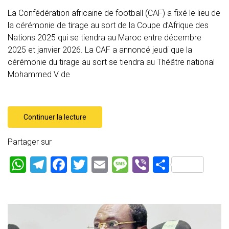
La Confédération africaine de football (CAF) a fixé le lieu de
la cérémonie de tirage au sort de la Coupe d’Afrique des
Nations 2025 qui se tiendra au Maroc entre décembre
2025 et janvier 2026. La CAF a annoncé jeudi que la
cérémonie du tirage au sort se tiendra au Théâtre national
Mohammed V de
Continuer la lecture
Partager sur
W
T
F
T
E
M
Vi
P
h
el
a
wi
m
es
b
ar
at
e
ce
tt
ai
s
er
ta
s
gr
b
er
l
a
g