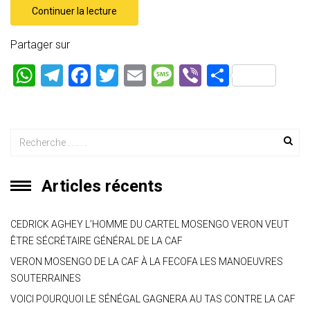
Continuer la lecture
Partager sur
W
T
F
T
E
M
Vi
P
h
el
a
wi
m
es
b
ar
at
e
ce
tt
ai
s
er
ta
s
gr
b
er
l
a
g
A
a
o
g
er
p
m
ok
e
Articles récents
p
CEDRICK AGHEY L’HOMME DU CARTEL MOSENGO VERON VEUT
ÊTRE SÉCRÉTAIRE GÉNÉRAL DE LA CAF
VERON MOSENGO DE LA CAF À LA FECOFA LES MANOEUVRES
SOUTERRAINES
VOICI POURQUOI LE SÉNÉGAL GAGNERA AU TAS CONTRE LA CAF