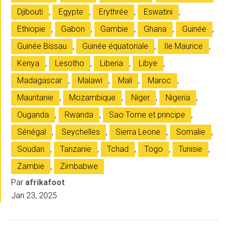
Djibouti
,
Egypte
,
Erythrée
,
Eswatini
,
Ethiopie
,
Gabon
,
Gambie
,
Ghana
,
Guinée
,
Guinée Bissau
,
Guinée équatoriale
,
Ile Maurice
,
Kenya
,
Lesotho
,
Liberia
,
Libye
,
Madagascar
,
Malawi
,
Mali
,
Maroc
,
Mauritanie
,
Mozambique
,
Niger
,
Nigeria
,
Ouganda
,
Rwanda
,
Sao Tome et principe
,
Sénégal
,
Seychelles
,
Sierra Leone
,
Somalie
,
Soudan
,
Tanzanie
,
Tchad
,
Togo
,
Tunisie
,
Zambie
,
Zimbabwe
Par
afrikafoot
Jan 23, 2025