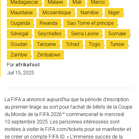
Madagascar
,
Malawi
,
Mali
,
Maroc
,
Mauritanie
,
Mozambique
,
Namibie
,
Niger
,
Ouganda
,
Rwanda
,
Sao Tome et principe
,
Sénégal
,
Seychelles
,
Sierra Leone
,
Somalie
,
Soudan
,
Tanzanie
,
Tchad
,
Togo
,
Tunisie
,
Zambie
,
Zimbabwe
Par
afrikafoot
Juil 15, 2025
La FIFA a annoncé aujourd’hui que la période d’inscription
au premier tirage au sort pour l’achat de billets de la Coupe
du Monde de la FIFA 2026™ commencerait le mercredi
10 septembre 2025. Les personnes intéressées sont
invitées à visiter le FIFA.com/tickets pour se manifester et
se créer un compte FIFA ID. « L’immense succès de la