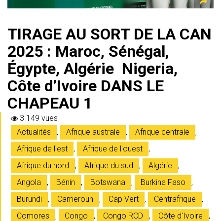
TIRAGE AU SORT DE LA CAN
2025 : Maroc, Sénégal,
Égypte, Algérie Nigeria,
Côte d’Ivoire DANS LE
CHAPEAU 1
3 149 vues
Actualités
,
Afrique australe
,
Afrique centrale
,
Afrique de l'est
,
Afrique de l'ouest
,
Afrique du nord
,
Afrique du sud
,
Algérie
,
Angola
,
Bénin
,
Botswana
,
Burkina Faso
,
Burundi
,
Cameroun
,
Cap Vert
,
Centrafrique
,
Comores
,
Congo
,
Congo RCD
,
Côte d'Ivoire
,