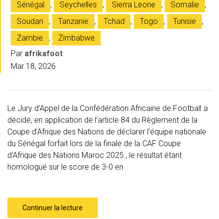
Sénégal
,
Seychelles
,
Sierra Leone
,
Somalie
,
Soudan
,
Tanzanie
,
Tchad
,
Togo
,
Tunisie
,
Zambie
,
Zimbabwe
Par
afrikafoot
Mar 18, 2026
Le Jury d’Appel de la Confédération Africaine de Football a
décidé, en application de l’article 84 du Règlement de la
Coupe d’Afrique des Nations de déclarer l’équipe nationale
du Sénégal forfait lors de la finale de la CAF Coupe
d’Afrique des Nations Maroc 2025 , le résultat étant
homologué sur le score de 3-0 en
Continuer la lecture