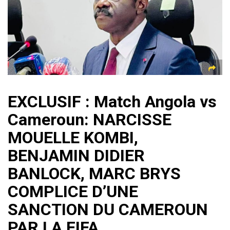
A
a
o
g
er
p
m
ok
e
p
EXCLUSIF : Match Angola vs
Cameroun: NARCISSE
MOUELLE KOMBI,
BENJAMIN DIDIER
BANLOCK, MARC BRYS
COMPLICE D’UNE
SANCTION DU CAMEROUN
PAR LA FIFA