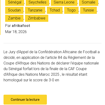
Sénégal
,
Seychelles
,
Sierra Leone
,
Somalie
,
Soudan
,
Tanzanie
,
Tchad
,
Togo
,
Tunisie
,
Zambie
,
Zimbabwe
Par
afrikafoot
Mar 18, 2026
Le Jury d’Appel de la Confédération Africaine de Football a
décidé, en application de l’article 84 du Règlement de la
Coupe d’Afrique des Nations de déclarer l’équipe nationale
du Sénégal forfait lors de la finale de la CAF Coupe
d’Afrique des Nations Maroc 2025 , le résultat étant
homologué sur le score de 3-0 en
Continuer la lecture