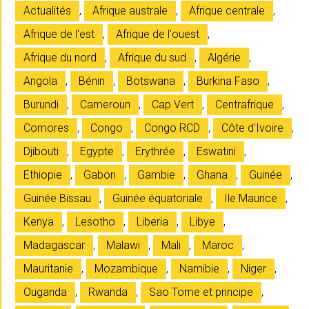
Actualités
,
Afrique australe
,
Afrique centrale
,
Afrique de l'est
,
Afrique de l'ouest
,
Afrique du nord
,
Afrique du sud
,
Algérie
,
Angola
,
Bénin
,
Botswana
,
Burkina Faso
,
Burundi
,
Cameroun
,
Cap Vert
,
Centrafrique
,
Comores
,
Congo
,
Congo RCD
,
Côte d'Ivoire
,
Djibouti
,
Egypte
,
Erythrée
,
Eswatini
,
Ethiopie
,
Gabon
,
Gambie
,
Ghana
,
Guinée
,
Guinée Bissau
,
Guinée équatoriale
,
Ile Maurice
,
Kenya
,
Lesotho
,
Liberia
,
Libye
,
Madagascar
,
Malawi
,
Mali
,
Maroc
,
Mauritanie
,
Mozambique
,
Namibie
,
Niger
,
Ouganda
,
Rwanda
,
Sao Tome et principe
,