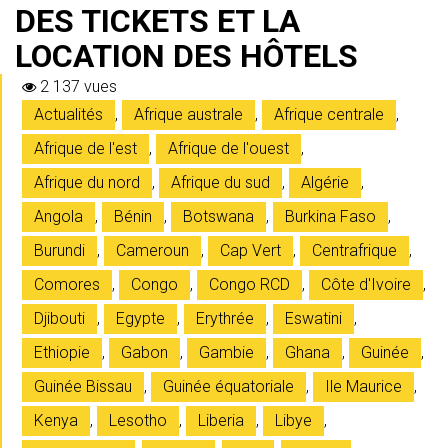
DES TICKETS ET LA
LOCATION DES HÔTELS
2 137 vues
Actualités
,
Afrique australe
,
Afrique centrale
,
Afrique de l'est
,
Afrique de l'ouest
,
Afrique du nord
,
Afrique du sud
,
Algérie
,
Angola
,
Bénin
,
Botswana
,
Burkina Faso
,
Burundi
,
Cameroun
,
Cap Vert
,
Centrafrique
,
Comores
,
Congo
,
Congo RCD
,
Côte d'Ivoire
,
Djibouti
,
Egypte
,
Erythrée
,
Eswatini
,
Ethiopie
,
Gabon
,
Gambie
,
Ghana
,
Guinée
,
Guinée Bissau
,
Guinée équatoriale
,
Ile Maurice
,
Kenya
,
Lesotho
,
Liberia
,
Libye
,