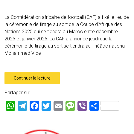
La Confédération africaine de football (CAF) a fixé le lieu de
la cérémonie de tirage au sort de la Coupe d’Afrique des
Nations 2025 qui se tiendra au Maroc entre décembre
2025 et janvier 2026. La CAF a annoncé jeudi que la
cérémonie du tirage au sort se tiendra au Théâtre national
Mohammed V de
Continuer la lecture
Partager sur
W
T
F
T
E
M
Vi
P
h
el
a
wi
m
es
b
ar
at
e
ce
tt
ai
s
er
ta