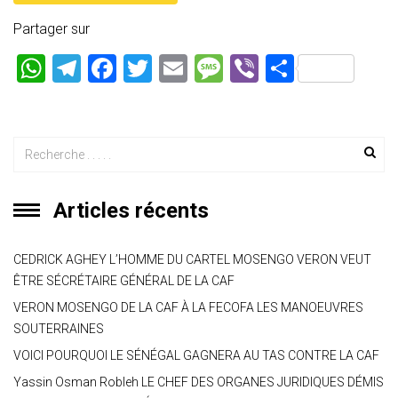
Partager sur
W
T
F
T
E
M
Vi
P
h
el
a
wi
m
es
b
ar
at
e
ce
tt
ai
s
er
ta
s
gr
b
er
l
a
g
A
a
o
g
er
p
m
ok
e
Articles récents
p
CEDRICK AGHEY L’HOMME DU CARTEL MOSENGO VERON VEUT
ÊTRE SÉCRÉTAIRE GÉNÉRAL DE LA CAF
VERON MOSENGO DE LA CAF À LA FECOFA LES MANOEUVRES
SOUTERRAINES
VOICI POURQUOI LE SÉNÉGAL GAGNERA AU TAS CONTRE LA CAF
Yassin Osman Robleh LE CHEF DES ORGANES JURIDIQUES DÉMIS