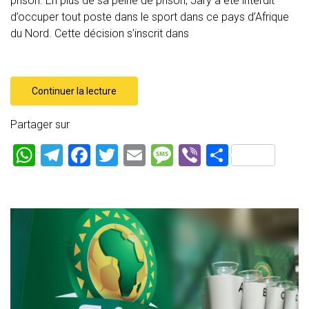
prison. En plus de sa peine de prison, Jary a été interdit
d’occuper tout poste dans le sport dans ce pays d’Afrique
du Nord. Cette décision s’inscrit dans
Continuer la lecture
Partager sur
W
T
F
T
E
M
Vi
P
h
el
a
wi
m
es
b
ar
at
e
ce
tt
ai
s
er
ta
s
gr
b
er
l
a
g
A
a
o
g
er
p
m
ok
e
p