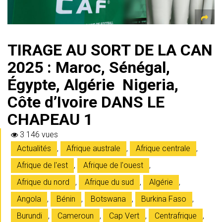
TIRAGE AU SORT DE LA CAN
2025 : Maroc, Sénégal,
Égypte, Algérie Nigeria,
Côte d’Ivoire DANS LE
CHAPEAU 1
3 146 vues
Actualités
,
Afrique australe
,
Afrique centrale
,
Afrique de l'est
,
Afrique de l'ouest
,
Afrique du nord
,
Afrique du sud
,
Algérie
,
Angola
,
Bénin
,
Botswana
,
Burkina Faso
,
Burundi
,
Cameroun
,
Cap Vert
,
Centrafrique
,