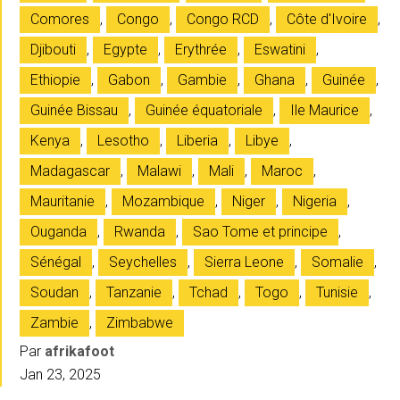
Comores
,
Congo
,
Congo RCD
,
Côte d'Ivoire
,
Djibouti
,
Egypte
,
Erythrée
,
Eswatini
,
Ethiopie
,
Gabon
,
Gambie
,
Ghana
,
Guinée
,
Guinée Bissau
,
Guinée équatoriale
,
Ile Maurice
,
Kenya
,
Lesotho
,
Liberia
,
Libye
,
Madagascar
,
Malawi
,
Mali
,
Maroc
,
Mauritanie
,
Mozambique
,
Niger
,
Nigeria
,
Ouganda
,
Rwanda
,
Sao Tome et principe
,
Sénégal
,
Seychelles
,
Sierra Leone
,
Somalie
,
Soudan
,
Tanzanie
,
Tchad
,
Togo
,
Tunisie
,
Zambie
,
Zimbabwe
Par
afrikafoot
Jan 23, 2025