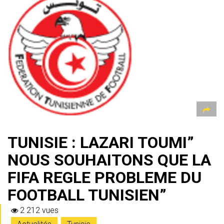
s
gr
b
er
l
a
g
A
a
o
g
er
p
m
ok
e
p
TUNISIE : LAZARI TOUMI”
NOUS SOUHAITONS QUE LA
FIFA REGLE PROBLEME DU
FOOTBALL TUNISIEN”
2 212 vues