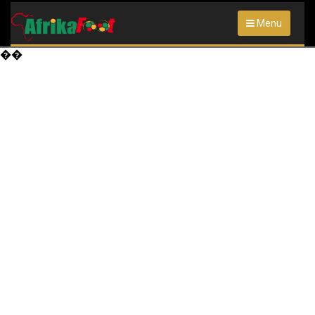
Menu
��