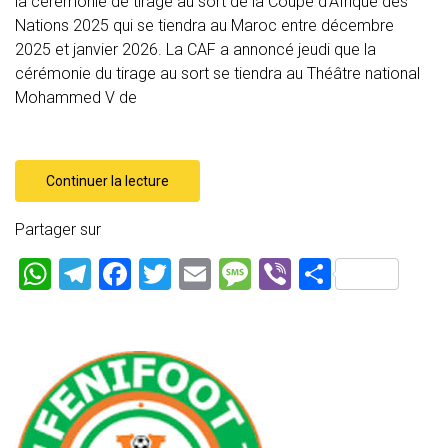
la cérémonie de tirage au sort de la Coupe d’Afrique des
Nations 2025 qui se tiendra au Maroc entre décembre
2025 et janvier 2026. La CAF a annoncé jeudi que la
cérémonie du tirage au sort se tiendra au Théâtre national
Mohammed V de
Continuer la lecture
Partager sur
W
T
F
T
E
M
Vi
P
h
el
a
wi
m
es
b
ar
at
e
ce
tt
ai
s
er
ta
s
gr
b
er
l
a
g
A
a
o
g
er
p
m
ok
e