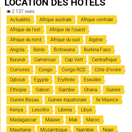
LOCATION DES HÔTELS
2 137 vues
Actualités
,
Afrique australe
,
Afrique centrale
,
Afrique de l'est
,
Afrique de l'ouest
,
Afrique du nord
,
Afrique du sud
,
Algérie
,
Angola
,
Bénin
,
Botswana
,
Burkina Faso
,
Burundi
,
Cameroun
,
Cap Vert
,
Centrafrique
,
Comores
,
Congo
,
Congo RCD
,
Côte d'Ivoire
,
Djibouti
,
Egypte
,
Erythrée
,
Eswatini
,
Ethiopie
,
Gabon
,
Gambie
,
Ghana
,
Guinée
,
Guinée Bissau
,
Guinée équatoriale
,
Ile Maurice
,
Kenya
,
Lesotho
,
Liberia
,
Libye
,
Madagascar
,
Malawi
,
Mali
,
Maroc
,
Mauritanie
,
Mozambique
,
Namibie
,
Niger
,