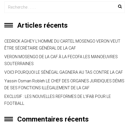
s
gr
b
er
l
a
g
A
a
o
g
er
p
m
ok
e
Articles récents
p
CEDRICK AGHEY L’HOMME DU CARTEL MOSENGO VERON VEUT
ÊTRE SÉCRÉTAIRE GÉNÉRAL DE LA CAF
VERON MOSENGO DE LA CAF À LA FECOFA LES MANOEUVRES
SOUTERRAINES
VOICI POURQUOI LE SÉNÉGAL GAGNERA AU TAS CONTRE LA CAF
Yassin Osman Robleh LE CHEF DES ORGANES JURIDIQUES DÉMIS
DE SES FONCTIONS ILLÉGALEMENT DE LA CAF
EXCLUSIF : LES NOUVELLES REFORMES DE L’IFAB POUR LE
FOOTBALL
Commentaires récents