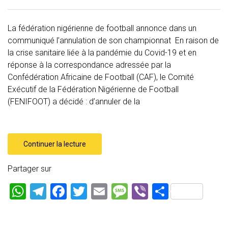
La fédération nigérienne de football annonce dans un
communiqué l’annulation de son championnat En raison de
la crise sanitaire liée à la pandémie du Covid-19 et en
réponse à la correspondance adressée par la
Confédération Africaine de Football (CAF), le Comité
Exécutif de la Fédération Nigérienne de Football
(FENIFOOT) a décidé : d’annuler de la
Continuer la lecture
Partager sur
W
T
F
T
E
M
Vi
P
h
el
a
wi
m
es
b
ar
at
e
ce
tt
ai
s
er
ta