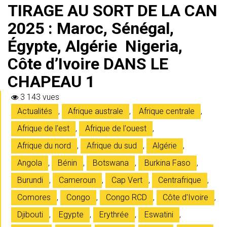
TIRAGE AU SORT DE LA CAN
2025 : Maroc, Sénégal,
Égypte, Algérie Nigeria,
Côte d’Ivoire DANS LE
CHAPEAU 1
3 143 vues
Actualités
,
Afrique australe
,
Afrique centrale
,
Afrique de l'est
,
Afrique de l'ouest
,
Afrique du nord
,
Afrique du sud
,
Algérie
,
Angola
,
Bénin
,
Botswana
,
Burkina Faso
,
Burundi
,
Cameroun
,
Cap Vert
,
Centrafrique
,
Comores
,
Congo
,
Congo RCD
,
Côte d'Ivoire
,
Djibouti
,
Egypte
,
Erythrée
,
Eswatini
,