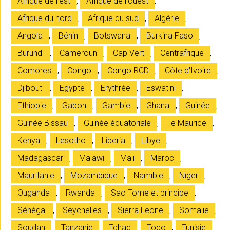
Afrique de l'est
,
Afrique de l'ouest
,
Afrique du nord
,
Afrique du sud
,
Algérie
,
Angola
,
Bénin
,
Botswana
,
Burkina Faso
,
Burundi
,
Cameroun
,
Cap Vert
,
Centrafrique
,
Comores
,
Congo
,
Congo RCD
,
Côte d'Ivoire
,
Djibouti
,
Egypte
,
Erythrée
,
Eswatini
,
Ethiopie
,
Gabon
,
Gambie
,
Ghana
,
Guinée
,
Guinée Bissau
,
Guinée équatoriale
,
Ile Maurice
,
Kenya
,
Lesotho
,
Liberia
,
Libye
,
Madagascar
,
Malawi
,
Mali
,
Maroc
,
Mauritanie
,
Mozambique
,
Namibie
,
Niger
,
Ouganda
,
Rwanda
,
Sao Tome et principe
,
Sénégal
,
Seychelles
,
Sierra Leone
,
Somalie
,
Soudan
,
Tanzanie
,
Tchad
,
Togo
,
Tunisie
,