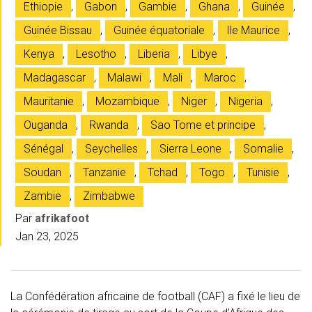
Ethiopie
,
Gabon
,
Gambie
,
Ghana
,
Guinée
,
Guinée Bissau
,
Guinée équatoriale
,
Ile Maurice
,
Kenya
,
Lesotho
,
Liberia
,
Libye
,
Madagascar
,
Malawi
,
Mali
,
Maroc
,
Mauritanie
,
Mozambique
,
Niger
,
Nigeria
,
Ouganda
,
Rwanda
,
Sao Tome et principe
,
Sénégal
,
Seychelles
,
Sierra Leone
,
Somalie
,
Soudan
,
Tanzanie
,
Tchad
,
Togo
,
Tunisie
,
Zambie
,
Zimbabwe
Par
afrikafoot
Jan 23, 2025
La Confédération africaine de football (CAF) a fixé le lieu de