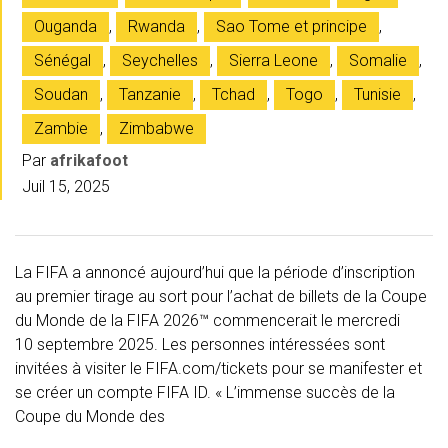
Ouganda
,
Rwanda
,
Sao Tome et principe
,
Sénégal
,
Seychelles
,
Sierra Leone
,
Somalie
,
Soudan
,
Tanzanie
,
Tchad
,
Togo
,
Tunisie
,
Zambie
,
Zimbabwe
Par
afrikafoot
Juil 15, 2025
La FIFA a annoncé aujourd’hui que la période d’inscription
au premier tirage au sort pour l’achat de billets de la Coupe
du Monde de la FIFA 2026™ commencerait le mercredi
10 septembre 2025. Les personnes intéressées sont
invitées à visiter le FIFA.com/tickets pour se manifester et
se créer un compte FIFA ID. « L’immense succès de la
Coupe du Monde des