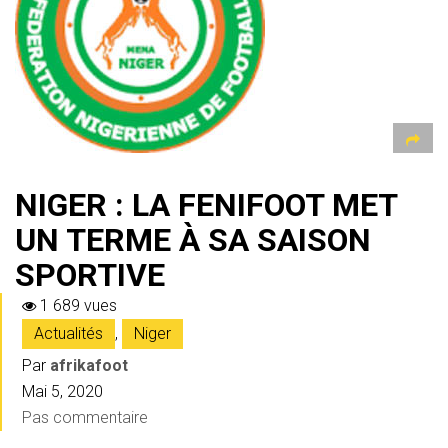
p
NIGER : LA FENIFOOT MET
UN TERME À SA SAISON
SPORTIVE
1 689 vues
Actualités
,
Niger
Par
afrikafoot
Mai 5, 2020
Pas commentaire