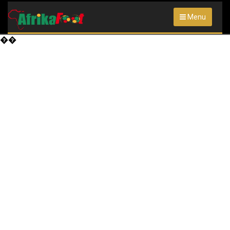
Menu
��