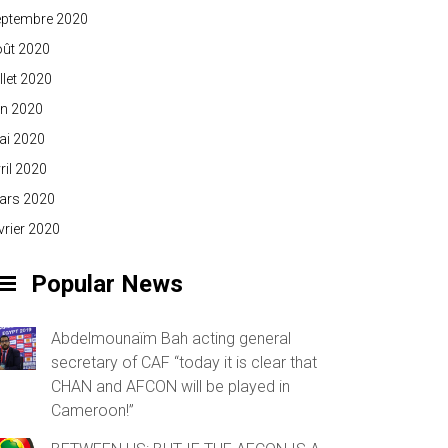
eptembre 2020
oût 2020
illet 2020
in 2020
ai 2020
ril 2020
ars 2020
vrier 2020
Popular News
Abdelmounaïm Bah acting general
secretary of CAF “today it is clear that
CHAN and AFCON will be played in
Cameroon!”