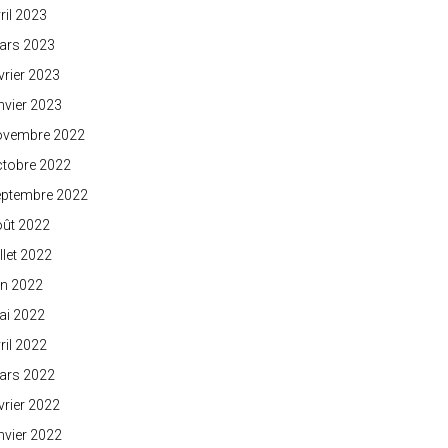
ril 2023
ars 2023
vrier 2023
nvier 2023
ovembre 2022
ctobre 2022
eptembre 2022
oût 2022
illet 2022
in 2022
ai 2022
ril 2022
ars 2022
vrier 2022
nvier 2022