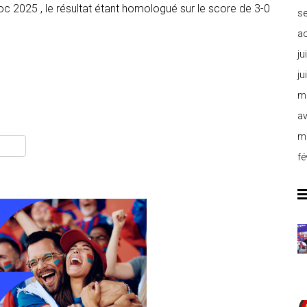
c 2025 , le résultat étant homologué sur le score de 3-0
s
a
ju
ju
m
av
m
fé