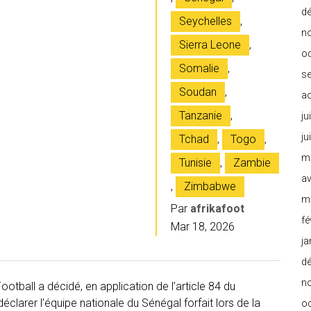
d
Seychelles
,
n
Sierra Leone
,
o
Somalie
,
s
Soudan
,
a
Tanzanie
,
ju
ju
Tchad
,
Togo
,
m
Tunisie
,
Zambie
av
,
Zimbabwe
m
Par
afrikafoot
fé
Mar 18, 2026
ja
d
n
otball a décidé, en application de l’article 84 du
clarer l’équipe nationale du Sénégal forfait lors de la
o