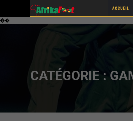
ACCUEIL
��
CATÉGORIE :
GA