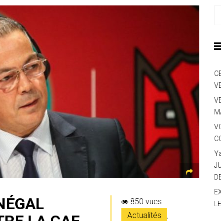
C
V
V
M
V
C
Y
J
D
E
ÉNÉGAL
850 vues
L
Actualités
,