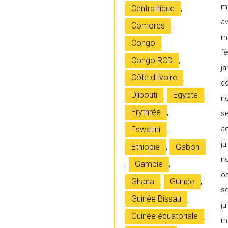
m
Centrafrique
,
av
Comores
,
m
Congo
,
fé
Congo RCD
,
ja
Côte d'Ivoire
,
d
Djibouti
,
Egypte
,
n
Erythrée
,
s
Eswatini
,
a
ju
Ethiopie
,
Gabon
n
,
Gambie
,
o
Ghana
,
Guinée
,
s
Guinée Bissau
,
ju
Guinée équatoriale
,
m