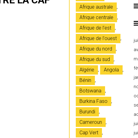
RE LA CAF
Afrique australe
,
Afrique centrale
,
Afrique de l'est
,
Afrique de l'ouest
,
ju
Afrique du nord
,
av
Afrique du sud
,
m
fé
Algérie
,
Angola
,
ja
Bénin
,
n
Botswana
,
o
Burkina Faso
,
s
Burundi
,
a
Cameroun
,
ju
Cap Vert
,
ju