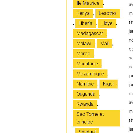
Ile Maurice
,
av
Kenya
,
Lesotho
m
fé
,
Liberia
,
Libye
,
ja
Madagascar
,
n
Malawi
,
Mali
,
o
Maroc
,
s
Mauritanie
,
a
Mozambique
,
ju
Namibie
,
Niger
,
ju
Ouganda
,
m
av
Rwanda
,
m
Sao Tome et
fé
principe
ja
,
Sénégal
,