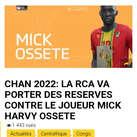
at
e
ce
tt
ai
s
er
ta
s
gr
b
er
l
a
g
A
a
o
g
er
p
m
ok
e
p
CHAN 2022: LA RCA VA
PORTER DES RESERVES
CONTRE LE JOUEUR MICK
HARVY OSSETE
1 443 vues
Actualités
,
Centrafrique
,
Congo