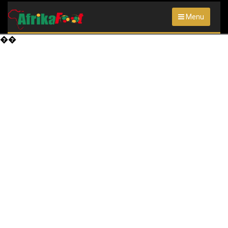
Menu
��