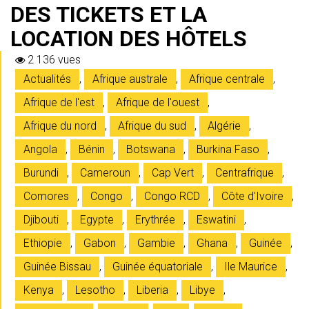
DES TICKETS ET LA
LOCATION DES HÔTELS
2 136 vues
Actualités
,
Afrique australe
,
Afrique centrale
,
Afrique de l'est
,
Afrique de l'ouest
,
Afrique du nord
,
Afrique du sud
,
Algérie
,
Angola
,
Bénin
,
Botswana
,
Burkina Faso
,
Burundi
,
Cameroun
,
Cap Vert
,
Centrafrique
,
Comores
,
Congo
,
Congo RCD
,
Côte d'Ivoire
,
Djibouti
,
Egypte
,
Erythrée
,
Eswatini
,
Ethiopie
,
Gabon
,
Gambie
,
Ghana
,
Guinée
,
Guinée Bissau
,
Guinée équatoriale
,
Ile Maurice
,
Kenya
,
Lesotho
,
Liberia
,
Libye
,