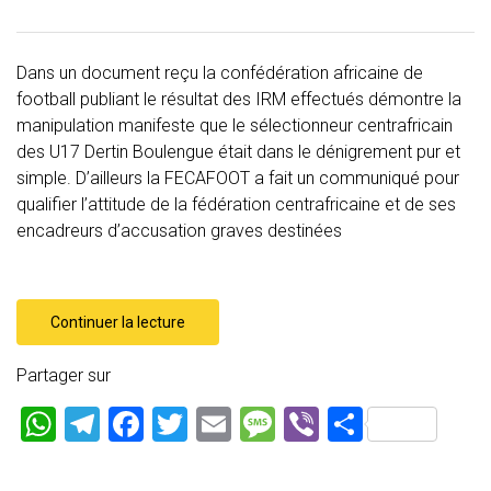
Dans un document reçu la confédération africaine de
football publiant le résultat des IRM effectués démontre la
manipulation manifeste que le sélectionneur centrafricain
des U17 Dertin Boulengue était dans le dénigrement pur et
simple. D’ailleurs la FECAFOOT a fait un communiqué pour
qualifier l’attitude de la fédération centrafricaine et de ses
encadreurs d’accusation graves destinées
Continuer la lecture
Partager sur
W
T
F
T
E
M
Vi
P
h
el
a
wi
m
es
b
ar