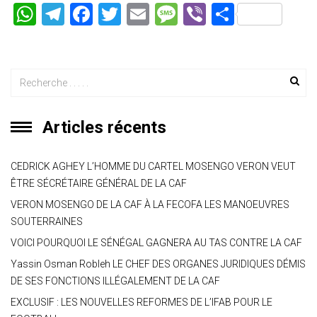
W
T
F
T
E
M
Vi
P
h
el
a
wi
m
es
b
ar
at
e
ce
tt
ai
s
er
ta
s
gr
b
er
l
a
g
A
a
o
g
er
p
m
ok
e
Articles récents
p
CEDRICK AGHEY L’HOMME DU CARTEL MOSENGO VERON VEUT
ÊTRE SÉCRÉTAIRE GÉNÉRAL DE LA CAF
VERON MOSENGO DE LA CAF À LA FECOFA LES MANOEUVRES
SOUTERRAINES
VOICI POURQUOI LE SÉNÉGAL GAGNERA AU TAS CONTRE LA CAF
Yassin Osman Robleh LE CHEF DES ORGANES JURIDIQUES DÉMIS
DE SES FONCTIONS ILLÉGALEMENT DE LA CAF
EXCLUSIF : LES NOUVELLES REFORMES DE L’IFAB POUR LE