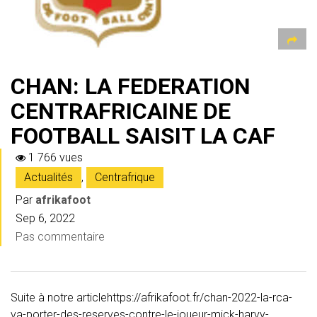
CHAN: LA FEDERATION
CENTRAFRICAINE DE
FOOTBALL SAISIT LA CAF
1 766 vues
Actualités
,
Centrafrique
Par
afrikafoot
Sep 6, 2022
Pas commentaire
Suite à notre articlehttps://afrikafoot.fr/chan-2022-la-rca-
va-porter-des-reserves-contre-le-joueur-mick-harvy-