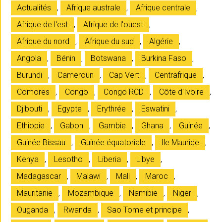
Actualités
,
Afrique australe
,
Afrique centrale
,
Afrique de l'est
,
Afrique de l'ouest
,
Afrique du nord
,
Afrique du sud
,
Algérie
,
Angola
,
Bénin
,
Botswana
,
Burkina Faso
,
Burundi
,
Cameroun
,
Cap Vert
,
Centrafrique
,
Comores
,
Congo
,
Congo RCD
,
Côte d'Ivoire
,
Djibouti
,
Egypte
,
Erythrée
,
Eswatini
,
Ethiopie
,
Gabon
,
Gambie
,
Ghana
,
Guinée
,
Guinée Bissau
,
Guinée équatoriale
,
Ile Maurice
,
Kenya
,
Lesotho
,
Liberia
,
Libye
,
Madagascar
,
Malawi
,
Mali
,
Maroc
,
Mauritanie
,
Mozambique
,
Namibie
,
Niger
,
Ouganda
,
Rwanda
,
Sao Tome et principe
,