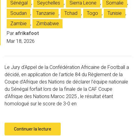
Sénégal
,
Seychelles
,
Sierra Leone
,
Somalie
,
Soudan
,
Tanzanie
,
Tchad
,
Togo
,
Tunisie
,
Zambie
,
Zimbabwe
Par
afrikafoot
Mar 18, 2026
Le Jury d’Appel de la Confédération Africaine de Football a
décidé, en application de l’article 84 du Règlement de la
Coupe d’Afrique des Nations de déclarer l’équipe nationale
du Sénégal forfait lors de la finale de la CAF Coupe
d’Afrique des Nations Maroc 2025 , le résultat étant
homologué sur le score de 3-0 en
Continuer la lecture