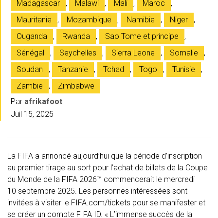
Madagascar
,
Malawi
,
Mali
,
Maroc
,
Mauritanie
,
Mozambique
,
Namibie
,
Niger
,
Ouganda
,
Rwanda
,
Sao Tome et principe
,
Sénégal
,
Seychelles
,
Sierra Leone
,
Somalie
,
Soudan
,
Tanzanie
,
Tchad
,
Togo
,
Tunisie
,
Zambie
,
Zimbabwe
Par
afrikafoot
Juil 15, 2025
La FIFA a annoncé aujourd’hui que la période d’inscription
au premier tirage au sort pour l’achat de billets de la Coupe
du Monde de la FIFA 2026™ commencerait le mercredi
10 septembre 2025. Les personnes intéressées sont
invitées à visiter le FIFA.com/tickets pour se manifester et
se créer un compte FIFA ID. « L’immense succès de la