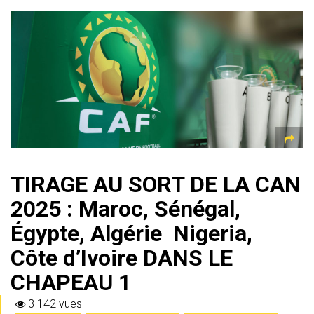
at
e
ce
tt
ai
s
er
ta
s
gr
b
er
l
a
g
A
a
o
g
er
p
m
ok
e
p
TIRAGE AU SORT DE LA CAN
2025 : Maroc, Sénégal,
Égypte, Algérie Nigeria,
Côte d’Ivoire DANS LE
CHAPEAU 1
3 142 vues