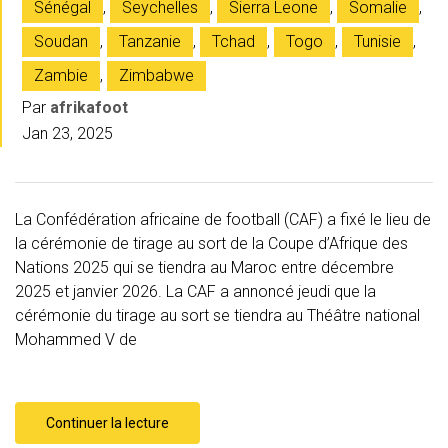
Sénégal
,
Seychelles
,
Sierra Leone
,
Somalie
,
Soudan
,
Tanzanie
,
Tchad
,
Togo
,
Tunisie
,
Zambie
,
Zimbabwe
Par
afrikafoot
Jan 23, 2025
La Confédération africaine de football (CAF) a fixé le lieu de
la cérémonie de tirage au sort de la Coupe d’Afrique des
Nations 2025 qui se tiendra au Maroc entre décembre
2025 et janvier 2026. La CAF a annoncé jeudi que la
cérémonie du tirage au sort se tiendra au Théâtre national
Mohammed V de
Continuer la lecture