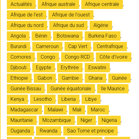
Actualités
,
Afrique australe
,
Afrique centrale
,
Afrique de l'est
,
Afrique de l'ouest
,
Afrique du nord
,
Afrique du sud
,
Algérie
,
Angola
,
Bénin
,
Botswana
,
Burkina Faso
,
Burundi
,
Cameroun
,
Cap Vert
,
Centrafrique
,
Comores
,
Congo
,
Congo RCD
,
Côte d'Ivoire
,
Djibouti
,
Egypte
,
Erythrée
,
Eswatini
,
Ethiopie
,
Gabon
,
Gambie
,
Ghana
,
Guinée
,
Guinée Bissau
,
Guinée équatoriale
,
Ile Maurice
,
Kenya
,
Lesotho
,
Liberia
,
Libye
,
Madagascar
,
Malawi
,
Mali
,
Maroc
,
Mauritanie
,
Mozambique
,
Niger
,
Nigeria
,
Ouganda
,
Rwanda
,
Sao Tome et principe
,