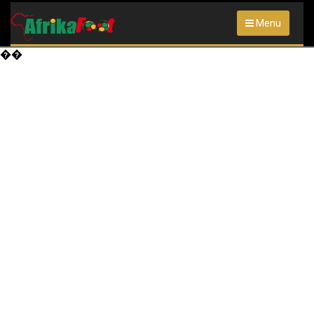
Menu
��