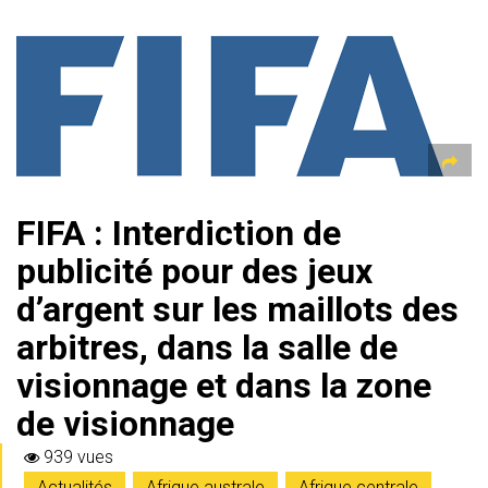
at
e
ce
tt
ai
s
er
ta
s
gr
b
er
l
a
g
A
a
o
g
er
p
m
ok
e
p
FIFA : Interdiction de
publicité pour des jeux
d’argent sur les maillots des
arbitres, dans la salle de
visionnage et dans la zone
de visionnage
939 vues
Actualités
,
Afrique australe
,
Afrique centrale
,