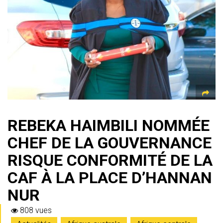
p
m
ok
e
p
REBEKA HAIMBILI NOMMÉE
CHEF DE LA GOUVERNANCE
RISQUE CONFORMITÉ DE LA
CAF À LA PLACE D’HANNAN
NUR
808 vues