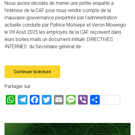
Nous avons décidés de mener une petite enquête à
l’intérieur de la CAF pour nous rendre compte de la
mauvaise gouvernance perpétrée par l’administration
actuelle conduite par Patrice Motsepe et Veron Mosengo
le 09 Aout 2025 les employés de la CAF reçoivent dans
leurs boites mails un document intitulé: DIRECTIVES
INTERNES du Secrétaire général de
Continuer la lecture
Partager sur
W
T
F
T
E
M
Vi
P
h
el
a
wi
m
es
b
ar
at
e
ce
tt
ai
s
er
ta
s
gr
b
er
l
a
g