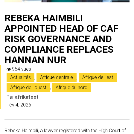
REBEKA HAIMBILI
APPOINTED HEAD OF CAF
RISK GOVERNANCE AND
COMPLIANCE REPLACES
HANNAN NUR
954 vues
Actualités
,
Afrique centrale
,
Afrique de l'est
,
Afrique de l'ouest
,
Afrique du nord
Par
afrikafoot
Fév 4, 2026
Rebeka Haimbili, a lawyer registered with the High Court of