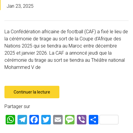
Jan 23, 2025
La Confédération africaine de football (CAF) a fixé le lieu de
la cérémonie de tirage au sort de la Coupe d’Afrique des
Nations 2025 qui se tiendra au Maroc entre décembre
2025 et janvier 2026. La CAF a annoncé jeudi que la
cérémonie du tirage au sort se tiendra au Théâtre national
Mohammed V de
Continuer la lecture
Partager sur
W
T
F
T
E
M
Vi
P
h
el
a
wi
m
es
b
ar