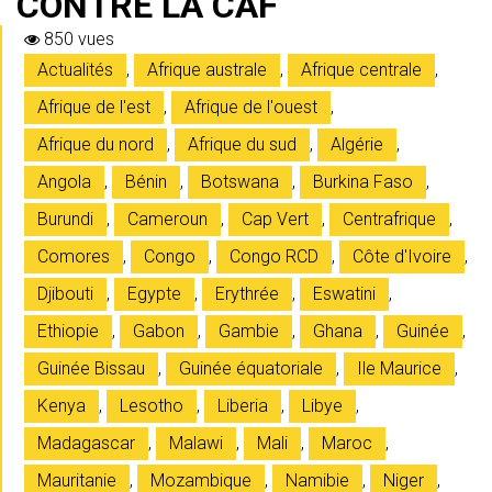
CONTRE LA CAF
850 vues
Actualités
,
Afrique australe
,
Afrique centrale
,
Afrique de l'est
,
Afrique de l'ouest
,
Afrique du nord
,
Afrique du sud
,
Algérie
,
Angola
,
Bénin
,
Botswana
,
Burkina Faso
,
Burundi
,
Cameroun
,
Cap Vert
,
Centrafrique
,
Comores
,
Congo
,
Congo RCD
,
Côte d'Ivoire
,
Djibouti
,
Egypte
,
Erythrée
,
Eswatini
,
Ethiopie
,
Gabon
,
Gambie
,
Ghana
,
Guinée
,
Guinée Bissau
,
Guinée équatoriale
,
Ile Maurice
,
Kenya
,
Lesotho
,
Liberia
,
Libye
,
Madagascar
,
Malawi
,
Mali
,
Maroc
,
Mauritanie
,
Mozambique
,
Namibie
,
Niger
,