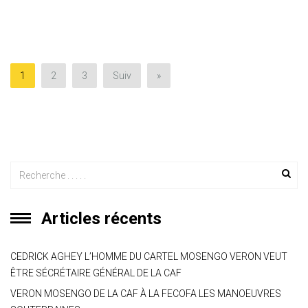
at
e
ce
tt
ai
s
er
ta
s
gr
b
er
l
a
g
A
a
o
g
er
p
m
ok
e
1
2
3
Suiv
»
p
Articles récents
CEDRICK AGHEY L’HOMME DU CARTEL MOSENGO VERON VEUT
ÊTRE SÉCRÉTAIRE GÉNÉRAL DE LA CAF
VERON MOSENGO DE LA CAF À LA FECOFA LES MANOEUVRES