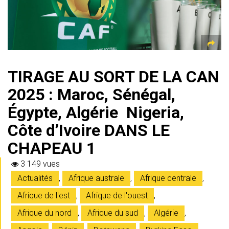
p
TIRAGE AU SORT DE LA CAN
2025 : Maroc, Sénégal,
Égypte, Algérie Nigeria,
Côte d’Ivoire DANS LE
CHAPEAU 1
3 149 vues
Actualités
,
Afrique australe
,
Afrique centrale
,
Afrique de l'est
,
Afrique de l'ouest
,
Afrique du nord
,
Afrique du sud
,
Algérie
,