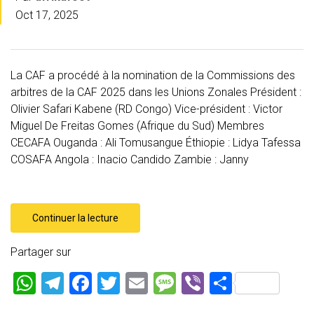
Oct 17, 2025
La CAF a procédé à la nomination de la Commissions des
arbitres de la CAF 2025 dans les Unions Zonales Président :
Olivier Safari Kabene (RD Congo) Vice-président : Victor
Miguel De Freitas Gomes (Afrique du Sud) Membres
CECAFA Ouganda : Ali Tomusangue Éthiopie : Lidya Tafessa
COSAFA Angola : Inacio Candido Zambie : Janny
Continuer la lecture
Partager sur
W
T
F
T
E
M
Vi
P
h
el
a
wi
m
es
b
ar