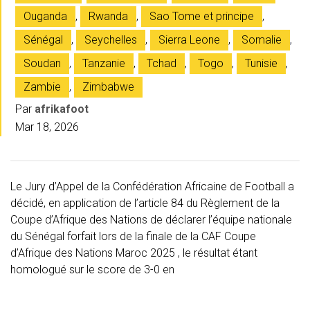
Ouganda
,
Rwanda
,
Sao Tome et principe
,
Sénégal
,
Seychelles
,
Sierra Leone
,
Somalie
,
Soudan
,
Tanzanie
,
Tchad
,
Togo
,
Tunisie
,
Zambie
,
Zimbabwe
Par
afrikafoot
Mar 18, 2026
Le Jury d’Appel de la Confédération Africaine de Football a
décidé, en application de l’article 84 du Règlement de la
Coupe d’Afrique des Nations de déclarer l’équipe nationale
du Sénégal forfait lors de la finale de la CAF Coupe
d’Afrique des Nations Maroc 2025 , le résultat étant
homologué sur le score de 3-0 en