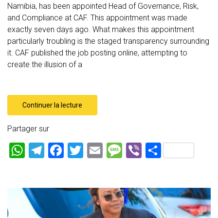
Namibia, has been appointed Head of Governance, Risk,
and Compliance at CAF. This appointment was made
exactly seven days ago. What makes this appointment
particularly troubling is the staged transparency surrounding
it. CAF published the job posting online, attempting to
create the illusion of a
Continuer la lecture
Partager sur
W
T
F
T
E
M
Vi
P
h
el
a
wi
m
es
b
ar
at
e
ce
tt
ai
s
er
ta
s
gr
b
er
l
a
g
A
a
o
g
er