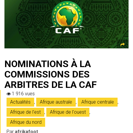
A
a
o
g
er
p
m
ok
e
p
NOMINATIONS À LA
COMMISSIONS DES
ARBITRES DE LA CAF
1 916 vues
Actualités
,
Afrique australe
,
Afrique centrale
,
Afrique de l'est
,
Afrique de l'ouest
,
Afrique du nord
Par
afrikafoot