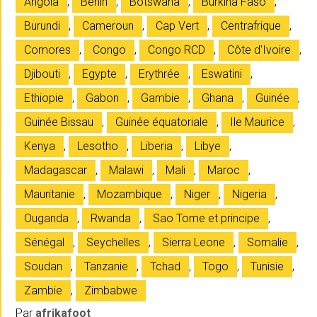
Angola
,
Bénin
,
Botswana
,
Burkina Faso
,
Burundi
,
Cameroun
,
Cap Vert
,
Centrafrique
,
Comores
,
Congo
,
Congo RCD
,
Côte d'Ivoire
,
Djibouti
,
Egypte
,
Erythrée
,
Eswatini
,
Ethiopie
,
Gabon
,
Gambie
,
Ghana
,
Guinée
,
Guinée Bissau
,
Guinée équatoriale
,
Ile Maurice
,
Kenya
,
Lesotho
,
Liberia
,
Libye
,
Madagascar
,
Malawi
,
Mali
,
Maroc
,
Mauritanie
,
Mozambique
,
Niger
,
Nigeria
,
Ouganda
,
Rwanda
,
Sao Tome et principe
,
Sénégal
,
Seychelles
,
Sierra Leone
,
Somalie
,
Soudan
,
Tanzanie
,
Tchad
,
Togo
,
Tunisie
,
Zambie
,
Zimbabwe
Par
afrikafoot