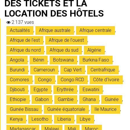
DES TICKETS ET LA
LOCATION DES HÔTELS
2 137 vues
Actualités
,
Afrique australe
,
Afrique centrale
,
Afrique de l'est
,
Afrique de l'ouest
,
Afrique du nord
,
Afrique du sud
,
Algérie
,
Angola
,
Bénin
,
Botswana
,
Burkina Faso
,
Burundi
,
Cameroun
,
Cap Vert
,
Centrafrique
,
Comores
,
Congo
,
Congo RCD
,
Côte d'Ivoire
,
Djibouti
,
Egypte
,
Erythrée
,
Eswatini
,
Ethiopie
,
Gabon
,
Gambie
,
Ghana
,
Guinée
,
Guinée Bissau
,
Guinée équatoriale
,
Ile Maurice
,
Kenya
,
Lesotho
,
Liberia
,
Libye
,
Madagascar
,
Malawi
,
Mali
,
Maroc
,