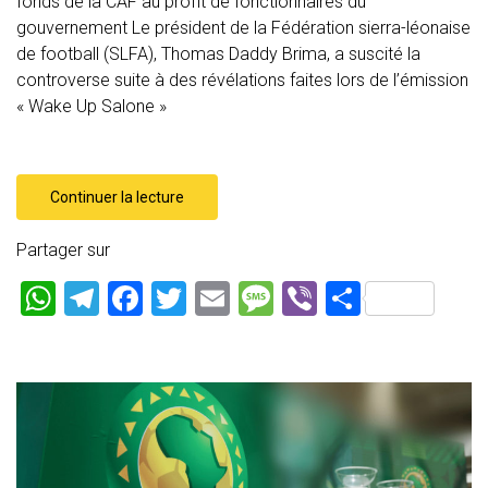
fonds de la CAF au profit de fonctionnaires du
gouvernement Le président de la Fédération sierra-léonaise
de football (SLFA), Thomas Daddy Brima, a suscité la
controverse suite à des révélations faites lors de l’émission
« Wake Up Salone »
Continuer la lecture
Partager sur
W
T
F
T
E
M
Vi
P
h
el
a
wi
m
es
b
ar
at
e
ce
tt
ai
s
er
ta
s
gr
b
er
l
a
g
A
a
o
g
er
p
m
ok
e