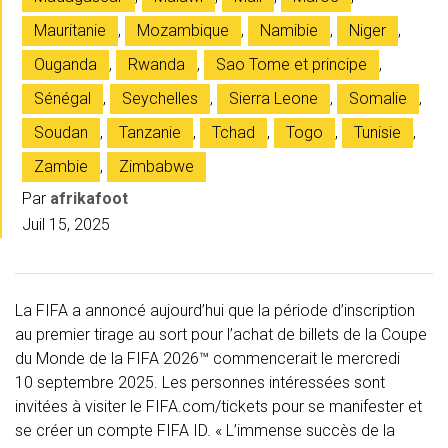
Mauritanie
,
Mozambique
,
Namibie
,
Niger
,
Ouganda
,
Rwanda
,
Sao Tome et principe
,
Sénégal
,
Seychelles
,
Sierra Leone
,
Somalie
,
Soudan
,
Tanzanie
,
Tchad
,
Togo
,
Tunisie
,
Zambie
,
Zimbabwe
Par
afrikafoot
Juil 15, 2025
La FIFA a annoncé aujourd’hui que la période d’inscription
au premier tirage au sort pour l’achat de billets de la Coupe
du Monde de la FIFA 2026™ commencerait le mercredi
10 septembre 2025. Les personnes intéressées sont
invitées à visiter le FIFA.com/tickets pour se manifester et
se créer un compte FIFA ID. « L’immense succès de la