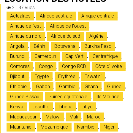
2 137 vues
Actualités
,
Afrique australe
,
Afrique centrale
,
Afrique de l'est
,
Afrique de l'ouest
,
Afrique du nord
,
Afrique du sud
,
Algérie
,
Angola
,
Bénin
,
Botswana
,
Burkina Faso
,
Burundi
,
Cameroun
,
Cap Vert
,
Centrafrique
,
Comores
,
Congo
,
Congo RCD
,
Côte d'Ivoire
,
Djibouti
,
Egypte
,
Erythrée
,
Eswatini
,
Ethiopie
,
Gabon
,
Gambie
,
Ghana
,
Guinée
,
Guinée Bissau
,
Guinée équatoriale
,
Ile Maurice
,
Kenya
,
Lesotho
,
Liberia
,
Libye
,
Madagascar
,
Malawi
,
Mali
,
Maroc
,
Mauritanie
,
Mozambique
,
Namibie
,
Niger
,