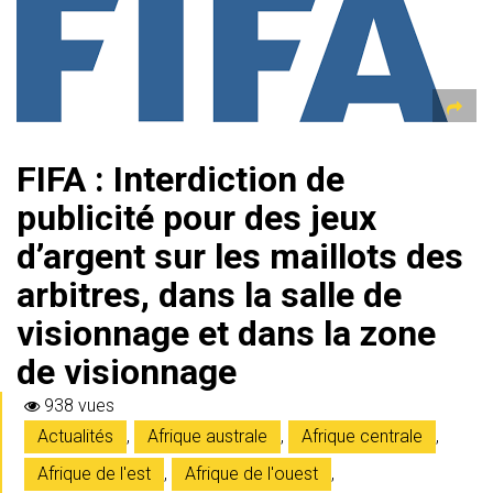
s
gr
b
er
l
a
g
A
a
o
g
er
p
m
ok
e
p
FIFA : Interdiction de
publicité pour des jeux
d’argent sur les maillots des
arbitres, dans la salle de
visionnage et dans la zone
de visionnage
938 vues
Actualités
,
Afrique australe
,
Afrique centrale
,
Afrique de l'est
,
Afrique de l'ouest
,