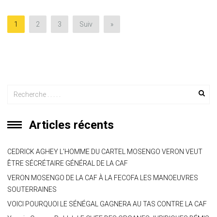
A
a
o
g
er
p
m
ok
e
1
2
3
Suiv
»
p
Articles récents
CEDRICK AGHEY L’HOMME DU CARTEL MOSENGO VERON VEUT
ÊTRE SÉCRÉTAIRE GÉNÉRAL DE LA CAF
VERON MOSENGO DE LA CAF À LA FECOFA LES MANOEUVRES
SOUTERRAINES
VOICI POURQUOI LE SÉNÉGAL GAGNERA AU TAS CONTRE LA CAF