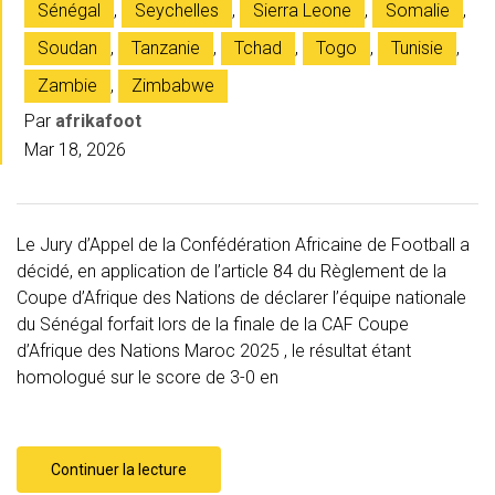
Sénégal
,
Seychelles
,
Sierra Leone
,
Somalie
,
Soudan
,
Tanzanie
,
Tchad
,
Togo
,
Tunisie
,
Zambie
,
Zimbabwe
Par
afrikafoot
Mar 18, 2026
Le Jury d’Appel de la Confédération Africaine de Football a
décidé, en application de l’article 84 du Règlement de la
Coupe d’Afrique des Nations de déclarer l’équipe nationale
du Sénégal forfait lors de la finale de la CAF Coupe
d’Afrique des Nations Maroc 2025 , le résultat étant
homologué sur le score de 3-0 en
Continuer la lecture