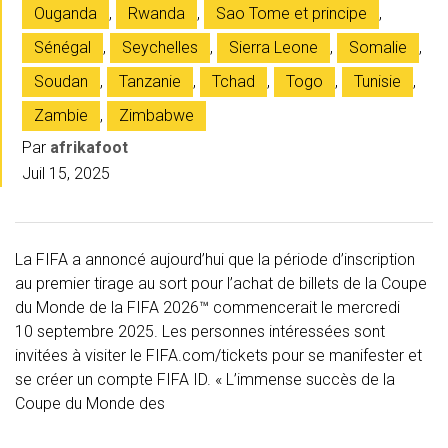
Ouganda
,
Rwanda
,
Sao Tome et principe
,
Sénégal
,
Seychelles
,
Sierra Leone
,
Somalie
,
Soudan
,
Tanzanie
,
Tchad
,
Togo
,
Tunisie
,
Zambie
,
Zimbabwe
Par
afrikafoot
Juil 15, 2025
La FIFA a annoncé aujourd’hui que la période d’inscription
au premier tirage au sort pour l’achat de billets de la Coupe
du Monde de la FIFA 2026™ commencerait le mercredi
10 septembre 2025. Les personnes intéressées sont
invitées à visiter le FIFA.com/tickets pour se manifester et
se créer un compte FIFA ID. « L’immense succès de la
Coupe du Monde des