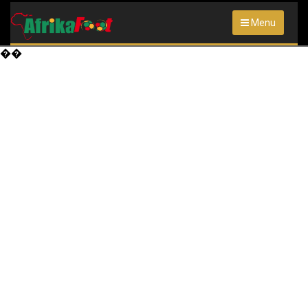
Menu
��