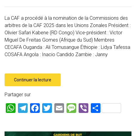
La CAF a procédé à la nomination de la Commissions des
arbitres de la CAF 2025 dans les Unions Zonales Président :
Olivier Safari Kabene (RD Congo) Vice-président : Victor
Miguel De Freitas Gomes (Afrique du Sud) Membres
CECAFA Ouganda : Ali Tomusangue Éthiopie : Lidya Tafessa
COSAFA Angola : Inacio Candido Zambie : Janny
Continuer la lecture
Partager sur
W
T
F
T
E
M
Vi
P
h
el
a
wi
m
es
b
ar
at
e
ce
tt
ai
s
er
ta