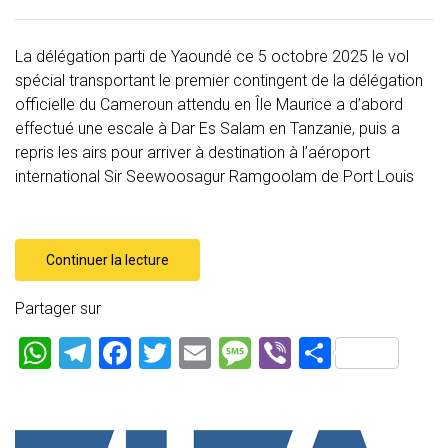
La délégation parti de Yaoundé ce 5 octobre 2025 le vol
spécial transportant le premier contingent de la délégation
officielle du Cameroun attendu en Île Maurice a d’abord
effectué une escale à Dar Es Salam en Tanzanie, puis a
repris les airs pour arriver à destination à l’aéroport
international Sir Seewoosagur Ramgoolam de Port Louis
Continuer la lecture
Partager sur
W
T
F
T
E
M
Vi
P
h
el
a
wi
m
es
b
ar
at
e
ce
tt
ai
s
er
ta