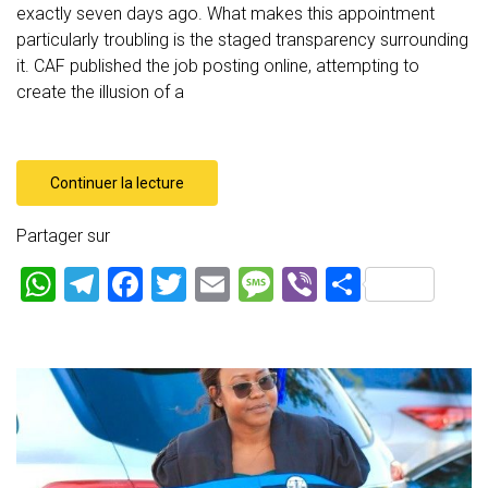
exactly seven days ago. What makes this appointment
particularly troubling is the staged transparency surrounding
it. CAF published the job posting online, attempting to
create the illusion of a
Continuer la lecture
Partager sur
W
T
F
T
E
M
Vi
P
h
el
a
wi
m
es
b
ar
at
e
ce
tt
ai
s
er
ta
s
gr
b
er
l
a
g
A
a
o
g
er
p
m
ok
e