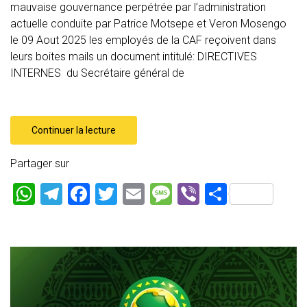
mauvaise gouvernance perpétrée par l’administration
actuelle conduite par Patrice Motsepe et Veron Mosengo
le 09 Aout 2025 les employés de la CAF reçoivent dans
leurs boites mails un document intitulé: DIRECTIVES
INTERNES du Secrétaire général de
Continuer la lecture
Partager sur
W
T
F
T
E
M
Vi
P
h
el
a
wi
m
es
b
ar
at
e
ce
tt
ai
s
er
ta
s
gr
b
er
l
a
g
A
a
o
g
er
p
m
ok
e