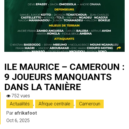
s
gr
b
er
l
a
g
A
a
o
g
er
p
m
ok
e
p
ILE MAURICE – CAMEROUN :
9 JOUEURS MANQUANTS
DANS LA TANIÈRE
752 vues
Actualités
,
Afrique centrale
,
Cameroun
Par
afrikafoot
Oct 6, 2025