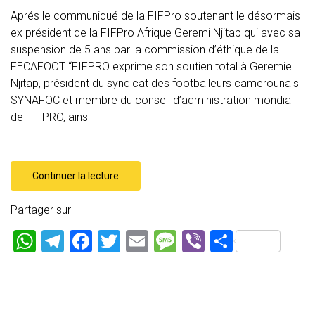
Aprés le communiqué de la FIFPro soutenant le désormais
ex président de la FIFPro Afrique Geremi Njitap qui avec sa
suspension de 5 ans par la commission d’éthique de la
FECAFOOT “FIFPRO exprime son soutien total à Geremie
Njitap, président du syndicat des footballeurs camerounais
SYNAFOC et membre du conseil d’administration mondial
de FIFPRO, ainsi
Continuer la lecture
Partager sur
W
T
F
T
E
M
Vi
P
h
el
a
wi
m
es
b
ar
at
e
ce
tt
ai
s
er
ta
s
gr
b
er
l
a
g