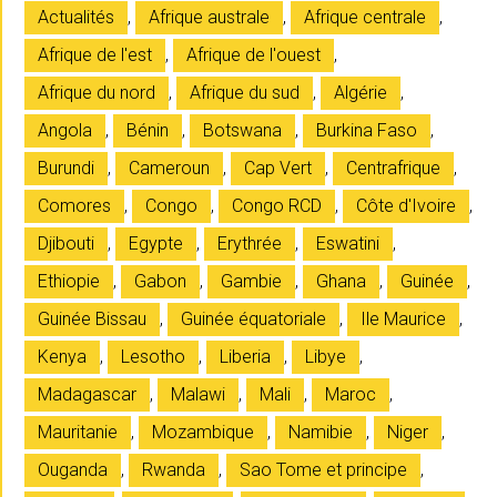
Actualités
,
Afrique australe
,
Afrique centrale
,
Afrique de l'est
,
Afrique de l'ouest
,
Afrique du nord
,
Afrique du sud
,
Algérie
,
Angola
,
Bénin
,
Botswana
,
Burkina Faso
,
Burundi
,
Cameroun
,
Cap Vert
,
Centrafrique
,
Comores
,
Congo
,
Congo RCD
,
Côte d'Ivoire
,
Djibouti
,
Egypte
,
Erythrée
,
Eswatini
,
Ethiopie
,
Gabon
,
Gambie
,
Ghana
,
Guinée
,
Guinée Bissau
,
Guinée équatoriale
,
Ile Maurice
,
Kenya
,
Lesotho
,
Liberia
,
Libye
,
Madagascar
,
Malawi
,
Mali
,
Maroc
,
Mauritanie
,
Mozambique
,
Namibie
,
Niger
,
Ouganda
,
Rwanda
,
Sao Tome et principe
,