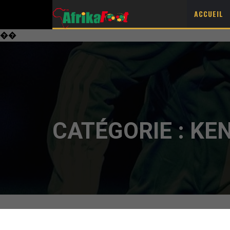
ACCUEIL
��
CATÉGORIE :
KE