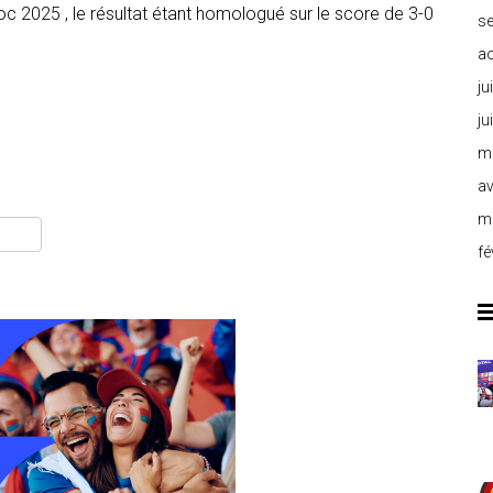
c 2025 , le résultat étant homologué sur le score de 3-0
s
a
ju
ju
m
av
m
fé