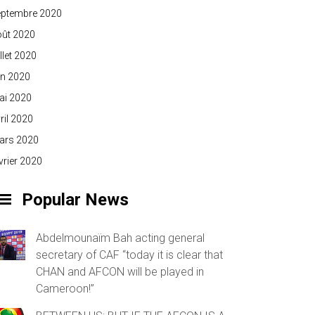
eptembre 2020
oût 2020
illet 2020
in 2020
ai 2020
ril 2020
ars 2020
vrier 2020
Popular News
Abdelmounaïm Bah acting general
secretary of CAF “today it is clear that
CHAN and AFCON will be played in
Cameroon!”