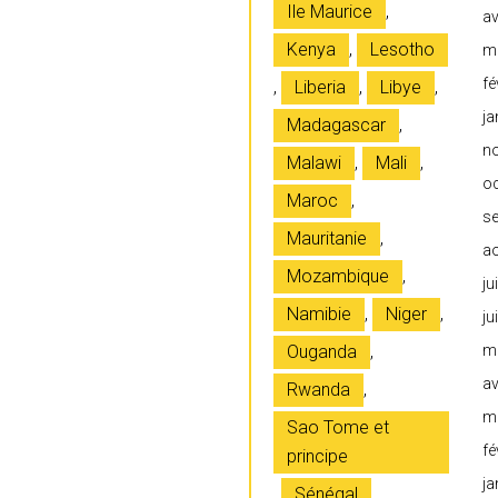
Ile Maurice
,
av
Kenya
,
Lesotho
m
fé
,
Liberia
,
Libye
,
ja
Madagascar
,
n
Malawi
,
Mali
,
o
Maroc
,
s
Mauritanie
,
a
Mozambique
,
ju
Namibie
,
Niger
,
ju
Ouganda
,
m
av
Rwanda
,
m
Sao Tome et
fé
principe
ja
,
Sénégal
,