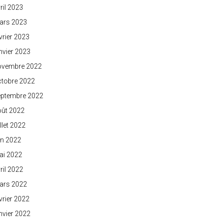
ril 2023
ars 2023
vrier 2023
nvier 2023
ovembre 2022
ctobre 2022
eptembre 2022
oût 2022
illet 2022
in 2022
ai 2022
ril 2022
ars 2022
vrier 2022
nvier 2022