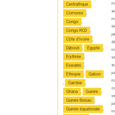
m
Centrafrique
,
av
Comores
,
m
Congo
,
fé
Congo RCD
,
ja
Côte d'Ivoire
,
d
Djibouti
,
Egypte
,
n
Erythrée
,
s
Eswatini
,
a
ju
Ethiopie
,
Gabon
n
,
Gambie
,
o
Ghana
,
Guinée
,
s
Guinée Bissau
,
ju
Guinée équatoriale
,
m