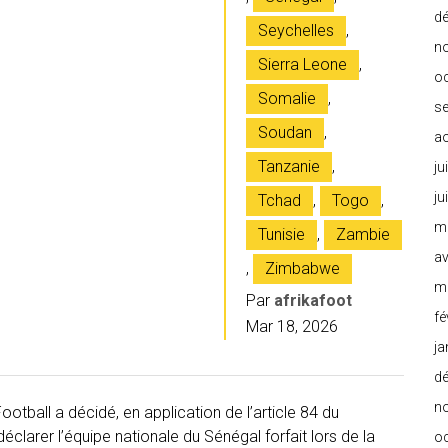
d
Seychelles
,
n
Sierra Leone
,
o
Somalie
,
s
Soudan
,
a
Tanzanie
,
ju
ju
Tchad
,
Togo
,
m
Tunisie
,
Zambie
av
,
Zimbabwe
m
Par
afrikafoot
fé
Mar 18, 2026
ja
d
n
otball a décidé, en application de l’article 84 du
clarer l’équipe nationale du Sénégal forfait lors de la
o