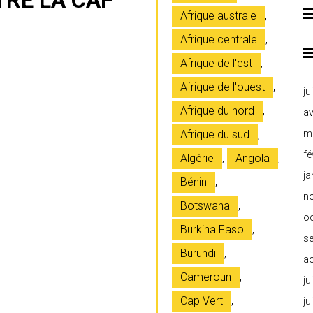
RE LA CAF
Afrique australe
,
Afrique centrale
,
Afrique de l'est
,
Afrique de l'ouest
,
ju
Afrique du nord
,
av
Afrique du sud
,
m
fé
Algérie
,
Angola
,
ja
Bénin
,
n
Botswana
,
o
Burkina Faso
,
s
Burundi
,
a
Cameroun
,
ju
Cap Vert
,
ju