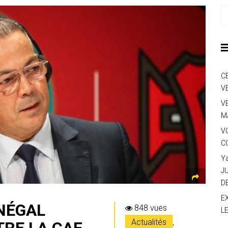
C
V
V
M
V
C
Y
J
D
E
ÉNÉGAL
848 vues
L
Actualités
,