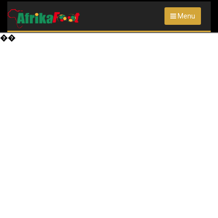
Menu
��