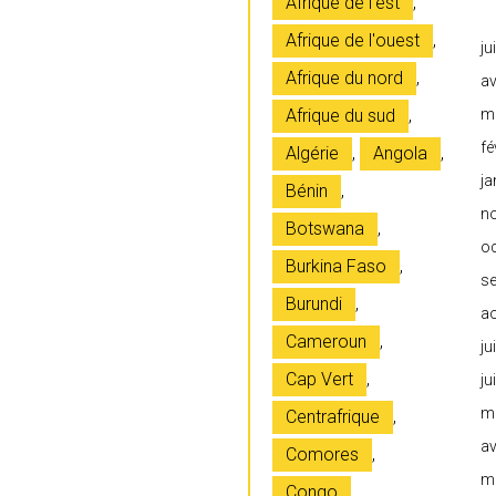
Afrique de l'est
,
Afrique de l'ouest
,
ju
Afrique du nord
,
av
Afrique du sud
,
m
fé
Algérie
,
Angola
,
ja
Bénin
,
n
Botswana
,
o
Burkina Faso
,
s
Burundi
,
a
Cameroun
,
ju
Cap Vert
,
ju
m
Centrafrique
,
av
Comores
,
m
Congo
,