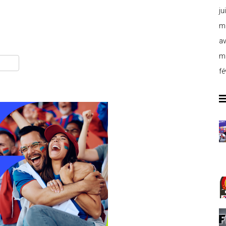
ju
m
av
m
fé