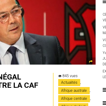
C
V
V
M
V
C
Y
J
D
E
ÉNÉGAL
845 vues
L
Actualités
,
RE LA CAF
Afrique australe
,
Afrique centrale
,