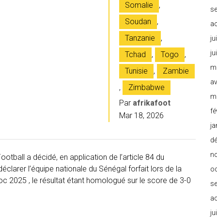
Somalie
,
s
Soudan
,
a
Tanzanie
,
ju
ju
Tchad
,
Togo
,
m
Tunisie
,
Zambie
av
,
Zimbabwe
m
Par
afrikafoot
fé
Mar 18, 2026
ja
d
n
otball a décidé, en application de l’article 84 du
clarer l’équipe nationale du Sénégal forfait lors de la
o
c 2025 , le résultat étant homologué sur le score de 3-0
s
a
ju