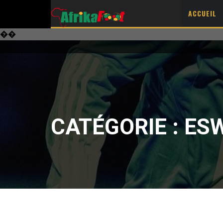
ACCUEIL
��
CATÉGORIE :
ESW