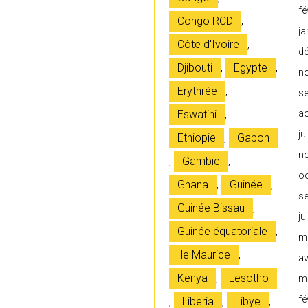
fé
Congo RCD
,
ja
Côte d'Ivoire
,
d
Djibouti
,
Egypte
,
n
Erythrée
,
s
Eswatini
,
a
ju
Ethiopie
,
Gabon
n
,
Gambie
,
o
Ghana
,
Guinée
,
s
Guinée Bissau
,
ju
Guinée équatoriale
,
m
Ile Maurice
,
av
Kenya
,
Lesotho
m
fé
,
Liberia
,
Libye
,