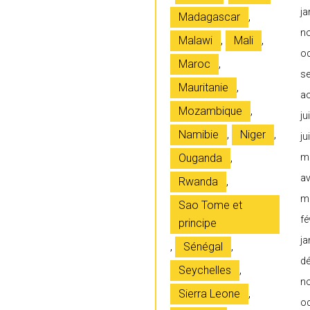
ja
Madagascar
,
n
Malawi
,
Mali
,
o
Maroc
,
s
Mauritanie
,
a
Mozambique
,
ju
Namibie
,
Niger
,
ju
Ouganda
,
m
av
Rwanda
,
m
Sao Tome et
fé
principe
ja
,
Sénégal
,
d
Seychelles
,
n
Sierra Leone
,
o