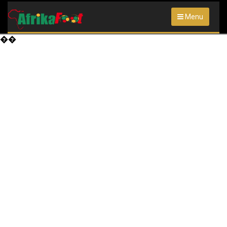
Menu
��