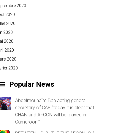
eptembre 2020
oût 2020
illet 2020
in 2020
ai 2020
ril 2020
ars 2020
vrier 2020
Popular News
Abdelmounaïm Bah acting general
secretary of CAF “today it is clear that
CHAN and AFCON will be played in
Cameroon!”