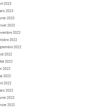
ril 2023
ars 2023
vrier 2023
nvier 2023
ovembre 2022
ctobre 2022
eptembre 2022
oût 2022
illet 2022
in 2022
ai 2022
ril 2022
ars 2022
vrier 2022
nvier 2022