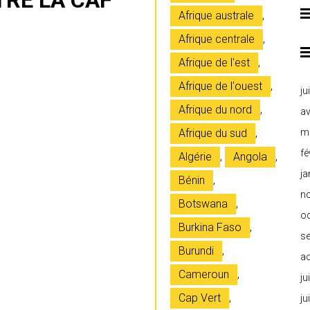
RE LA CAF
Afrique australe
,
Afrique centrale
,
Afrique de l'est
,
Afrique de l'ouest
,
ju
Afrique du nord
,
av
Afrique du sud
,
m
fé
Algérie
,
Angola
,
ja
Bénin
,
n
Botswana
,
o
Burkina Faso
,
s
Burundi
,
a
Cameroun
,
ju
Cap Vert
,
ju