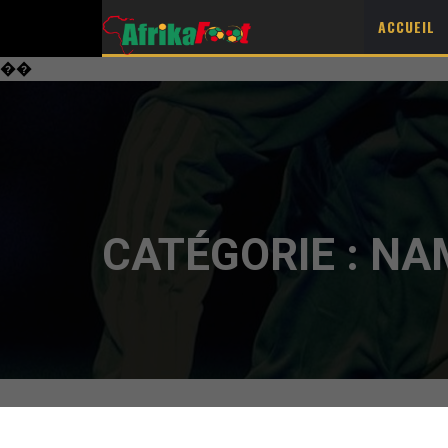
ACCUEIL
��
CATÉGORIE :
NAM