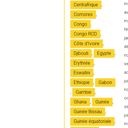
m
Centrafrique
,
av
Comores
,
m
Congo
,
fé
Congo RCD
,
ja
Côte d'Ivoire
,
d
Djibouti
,
Egypte
,
n
Erythrée
,
s
Eswatini
,
a
ju
Ethiopie
,
Gabon
n
,
Gambie
,
o
Ghana
,
Guinée
,
s
Guinée Bissau
,
ju
Guinée équatoriale
,
m