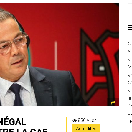
C
V
V
M
V
C
Y
J
D
E
ÉNÉGAL
850 vues
L
Actualités
,