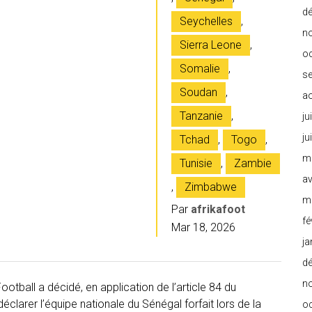
d
Seychelles
,
n
Sierra Leone
,
o
Somalie
,
s
Soudan
,
a
Tanzanie
,
ju
ju
Tchad
,
Togo
,
m
Tunisie
,
Zambie
av
,
Zimbabwe
m
Par
afrikafoot
fé
Mar 18, 2026
ja
d
n
otball a décidé, en application de l’article 84 du
clarer l’équipe nationale du Sénégal forfait lors de la
o