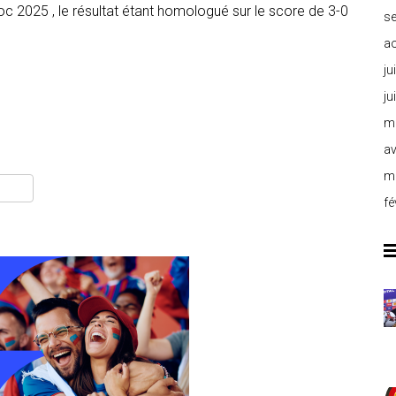
c 2025 , le résultat étant homologué sur le score de 3-0
s
a
ju
ju
m
av
m
fé