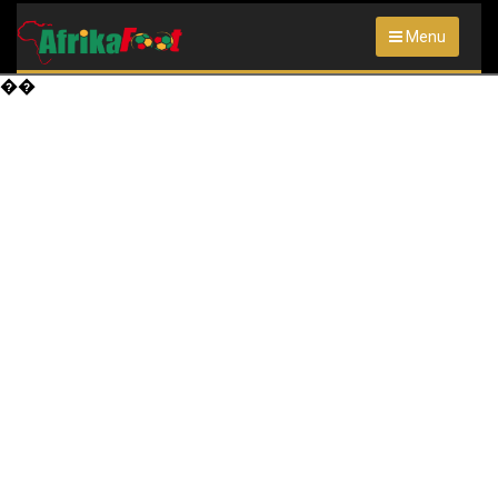
Menu
��