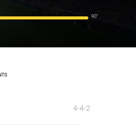
90"
NTS
4-4-2