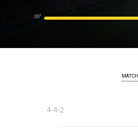
00"
MATCH
4-4-2