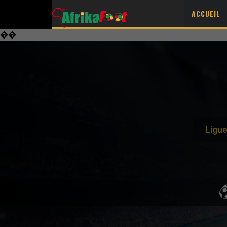
ACCUEIL
��
Ligu