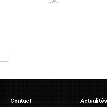
GOAL
e
r
artager
Contact
Actualités