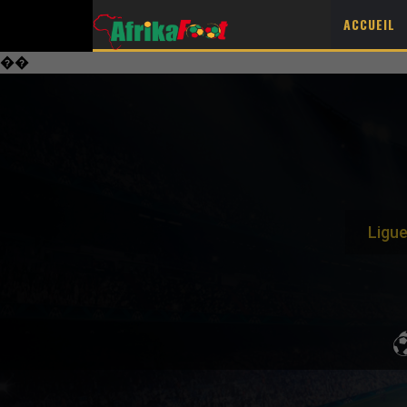
ACCUEIL
��
Ligu