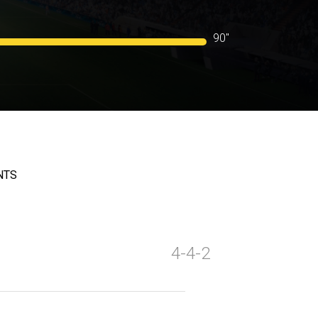
90"
NTS
4-4-2