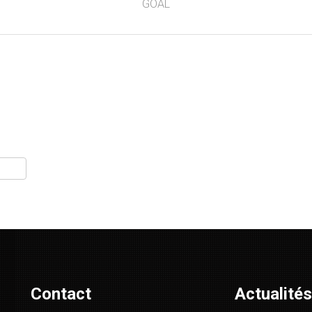
GOAL
e
r
artager
Contact
Actualités