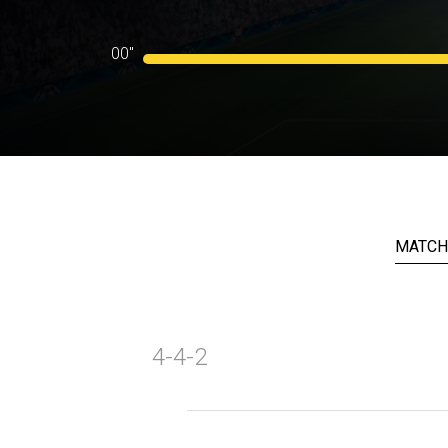
00"
MATCH
4-4-2