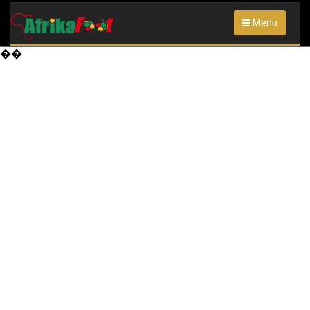
Menu
��