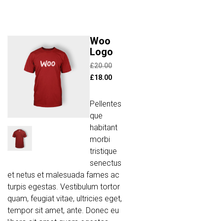
Woo
Promo !
Logo
£
20.00
£
18.00
Pellentes
que
habitant
morbi
tristique
senectus
et netus et malesuada fames ac
turpis egestas. Vestibulum tortor
quam, feugiat vitae, ultricies eget,
tempor sit amet, ante. Donec eu