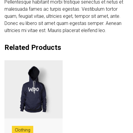
Pellentesque habitant morbi tristique senectus et netus et
p
e
malesuada fames ac turpis egestas. Vestibulum tortor
quam, feugiat vitae, ultricies eget, tempor sit amet, ante.
Donec eu libero sit amet quam egestas semper. Aenean
ultricies mi vitae est. Mauris placerat eleifend leo.
Related Products
Clothing