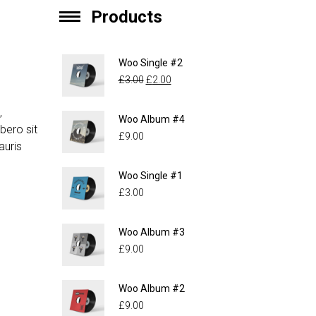
Products
Woo Single #2
£
3.00
£
2.00
,
Woo Album #4
ibero sit
£
9.00
auris
Woo Single #1
£
3.00
Woo Album #3
£
9.00
Woo Album #2
£
9.00