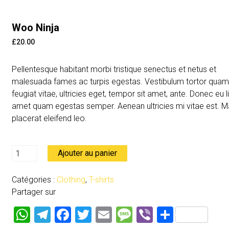
Woo Ninja
£
20.00
Pellentesque habitant morbi tristique senectus et netus et
malesuada fames ac turpis egestas. Vestibulum tortor quam
feugiat vitae, ultricies eget, tempor sit amet, ante. Donec eu l
amet quam egestas semper. Aenean ultricies mi vitae est. M
placerat eleifend leo.
quantité
Ajouter au panier
de
Woo
Catégories :
Clothing
,
T-shirts
Ninja
Partager sur
W
T
F
T
E
M
Vi
P