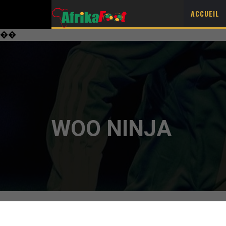
ACCUEIL
��
WOO NINJA