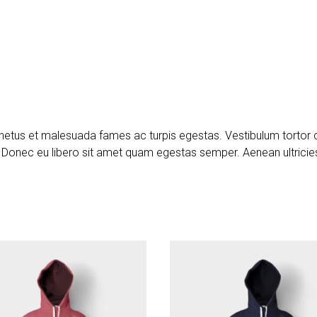
h
el
a
wi
m
es
b
ar
at
e
ce
tt
ai
s
er
ta
s
gr
b
er
l
a
g
A
a
o
g
er
p
m
ok
e
p
t netus et malesuada fames ac turpis egestas. Vestibulum tortor
te. Donec eu libero sit amet quam egestas semper. Aenean ultricie