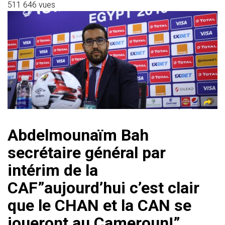
s
gr
b
er
l
a
g
511 646 vues
A
a
o
g
er
p
m
ok
e
p
Abdelmounaïm Bah
secrétaire général par
intérim de la
CAF”aujourd’hui c’est clair
que le CHAN et la CAN se
joueront au Cameroun!”