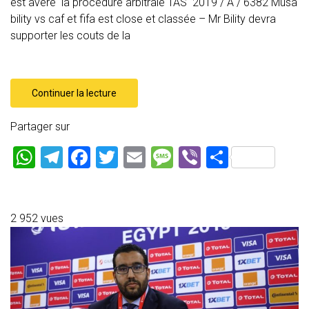
est avéré la procédure arbitrale TAS 2019 / A / 6382 Musa
bility vs caf et fifa est close et classée – Mr Bility devra
supporter les couts de la
Continuer la lecture
Partager sur
W
T
F
T
E
M
Vi
P
h
el
a
wi
m
es
b
ar
at
e
ce
tt
ai
s
er
ta
s
gr
b
er
l
a
g
2 952 vues
A
a
o
g
er
p
m
ok
e
p