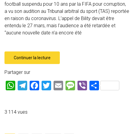
football suspendu pour 10 ans par la FIFA pour corruption,
a vu son audition au Tribunal arbitral du sport (TAS) reportée
en raison du coronavirus. L’appel de Bility devait être
entendu le 27 mars, mais l’audience a été retardée et
“aucune nouvelle date n’a encore été
Continuer la lecture
Partager sur
W
T
F
T
E
M
Vi
P
h
el
a
wi
m
es
b
ar
at
e
ce
tt
ai
s
er
ta
s
gr
b
er
l
a
g
3 114 vues
A
a
o
g
er
p
m
ok
e