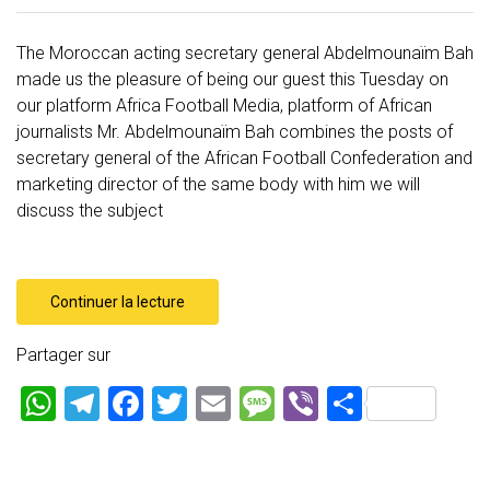
The Moroccan acting secretary general Abdelmounaïm Bah
made us the pleasure of being our guest this Tuesday on
our platform Africa Football Media, platform of African
journalists Mr. Abdelmounaïm Bah combines the posts of
secretary general of the African Football Confederation and
marketing director of the same body with him we will
discuss the subject
Continuer la lecture
Partager sur
W
T
F
T
E
M
Vi
P
h
el
a
wi
m
es
b
ar
at
e
ce
tt
ai
s
er
ta