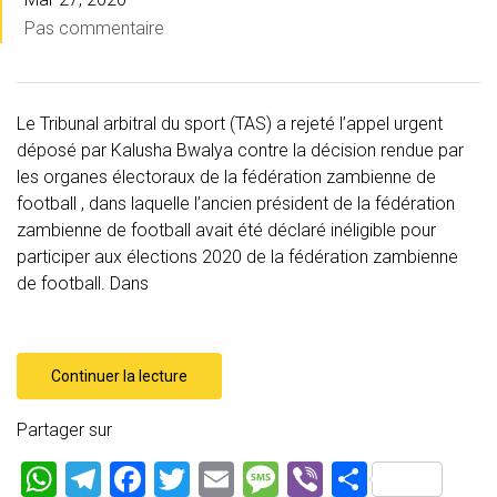
Pas commentaire
Le Tribunal arbitral du sport (TAS) a rejeté l’appel urgent
déposé par Kalusha Bwalya contre la décision rendue par
les organes électoraux de la fédération zambienne de
football , dans laquelle l’ancien président de la fédération
zambienne de football avait été déclaré inéligible pour
participer aux élections 2020 de la fédération zambienne
de football. Dans
Continuer la lecture
Partager sur
W
T
F
T
E
M
Vi
P