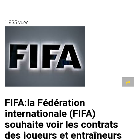
h
el
a
wi
m
es
b
ar
at
e
ce
tt
ai
s
er
ta
s
gr
b
er
l
a
g
1 835 vues
A
a
o
g
er
p
m
ok
e
p
FIFA:la Fédération
internationale (FIFA)
souhaite voir les contrats
des joueurs et entraîneurs