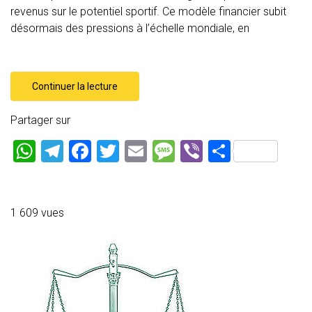
revenus sur le potentiel sportif. Ce modèle financier subit
désormais des pressions à l’échelle mondiale, en
Continuer la lecture
Partager sur
W
T
F
T
E
M
Vi
P
h
el
a
wi
m
es
b
ar
at
e
ce
tt
ai
s
er
ta
s
gr
b
er
l
a
g
1 609 vues
A
a
o
g
er
p
m
ok
e
p