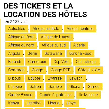
DES TICKETS ET LA
LOCATION DES HÔTELS
2 137 vues
Actualités
,
Afrique australe
,
Afrique centrale
,
Afrique de l'est
,
Afrique de l'ouest
,
Afrique du nord
,
Afrique du sud
,
Algérie
,
Angola
,
Bénin
,
Botswana
,
Burkina Faso
,
Burundi
,
Cameroun
,
Cap Vert
,
Centrafrique
,
Comores
,
Congo
,
Congo RCD
,
Côte d'Ivoire
,
Djibouti
,
Egypte
,
Erythrée
,
Eswatini
,
Ethiopie
,
Gabon
,
Gambie
,
Ghana
,
Guinée
,
Guinée Bissau
,
Guinée équatoriale
,
Ile Maurice
,
Kenya
,
Lesotho
,
Liberia
,
Libye
,