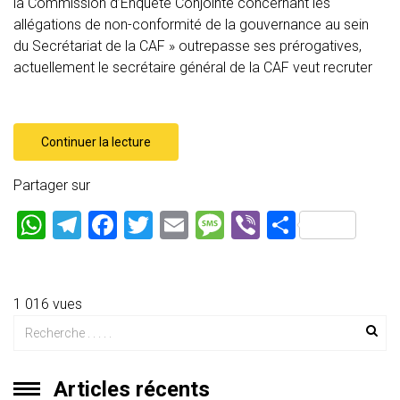
la Commission d’Enquête Conjointe concernant les
allégations de non-conformité de la gouvernance au sein
du Secrétariat de la CAF » outrepasse ses prérogatives,
actuellement le secrétaire général de la CAF veut recruter
Continuer la lecture
Partager sur
W
T
F
T
E
M
Vi
P
h
el
a
wi
m
es
b
ar
at
e
ce
tt
ai
s
er
ta
s
gr
b
er
l
a
g
1 016 vues
A
a
o
g
er
p
m
ok
e
Articles récents
p