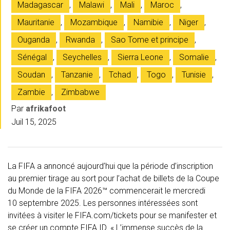
Madagascar
,
Malawi
,
Mali
,
Maroc
,
Mauritanie
,
Mozambique
,
Namibie
,
Niger
,
Ouganda
,
Rwanda
,
Sao Tome et principe
,
Sénégal
,
Seychelles
,
Sierra Leone
,
Somalie
,
Soudan
,
Tanzanie
,
Tchad
,
Togo
,
Tunisie
,
Zambie
,
Zimbabwe
Par
afrikafoot
Juil 15, 2025
La FIFA a annoncé aujourd’hui que la période d’inscription
au premier tirage au sort pour l’achat de billets de la Coupe
du Monde de la FIFA 2026™ commencerait le mercredi
10 septembre 2025. Les personnes intéressées sont
invitées à visiter le FIFA.com/tickets pour se manifester et
se créer un compte FIFA ID. « L’immense succès de la