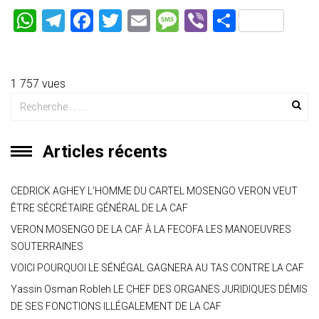
W
T
F
T
E
M
Vi
P
h
el
a
wi
m
es
b
ar
at
e
ce
tt
ai
s
er
ta
s
gr
b
er
l
a
g
1 757 vues
A
a
o
g
er
p
m
ok
e
Articles récents
p
CEDRICK AGHEY L’HOMME DU CARTEL MOSENGO VERON VEUT
ÊTRE SÉCRÉTAIRE GÉNÉRAL DE LA CAF
VERON MOSENGO DE LA CAF À LA FECOFA LES MANOEUVRES
SOUTERRAINES
VOICI POURQUOI LE SÉNÉGAL GAGNERA AU TAS CONTRE LA CAF
Yassin Osman Robleh LE CHEF DES ORGANES JURIDIQUES DÉMIS
DE SES FONCTIONS ILLÉGALEMENT DE LA CAF