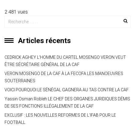
at
e
ce
tt
ai
s
er
ta
s
gr
b
er
l
a
g
2 481 vues
A
a
o
g
er
p
m
ok
e
Articles récents
p
CEDRICK AGHEY L’HOMME DU CARTEL MOSENGO VERON VEUT
ÊTRE SÉCRÉTAIRE GÉNÉRAL DE LA CAF
VERON MOSENGO DE LA CAF À LA FECOFA LES MANOEUVRES
SOUTERRAINES
VOICI POURQUOI LE SÉNÉGAL GAGNERA AU TAS CONTRE LA CAF
Yassin Osman Robleh LE CHEF DES ORGANES JURIDIQUES DÉMIS
DE SES FONCTIONS ILLÉGALEMENT DE LA CAF
EXCLUSIF : LES NOUVELLES REFORMES DE L’IFAB POUR LE
FOOTBALL