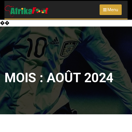
Menu
��
MOIS :
AOÛT 2024