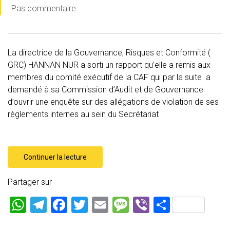
Pas commentaire
La directrice de la Gouvernance, Risques et Conformité (
GRC) HANNAN NUR a sorti un rapport qu’elle a remis aux
membres du comité exécutif de la CAF qui par la suite a
demandé à sa Commission d’Audit et de Gouvernance
d’ouvrir une enquête sur des allégations de violation de ses
règlements internes au sein du Secrétariat
Continuer la lecture
Partager sur
W
T
F
T
E
M
Vi
P
h
el
a
wi
m
es
b
ar