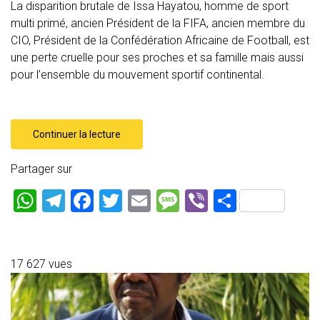
La disparition brutale de Issa Hayatou, homme de sport
multi primé, ancien Président de la FIFA, ancien membre du
CIO, Président de la Confédération Africaine de Football, est
une perte cruelle pour ses proches et sa famille mais aussi
pour l’ensemble du mouvement sportif continental.
Continuer la lecture
Partager sur
W
T
F
T
E
M
Vi
P
h
el
a
wi
m
es
b
ar
at
e
ce
tt
ai
s
er
ta
s
gr
b
er
l
a
g
17 627 vues
A
a
o
g
er
p
m
ok
e