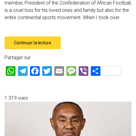
member, President of the Confederation of African Football,
is a cruel loss for his loved ones and family but also for the
entire continental sports movement. When I took over
Continuer la lecture
Partager sur
W
T
F
T
E
M
Vi
P
h
el
a
wi
m
es
b
ar
at
e
ce
tt
ai
s
er
ta
s
gr
b
er
l
a
g
1 319 vues
A
a
o
g
er
p
m
ok
e
p