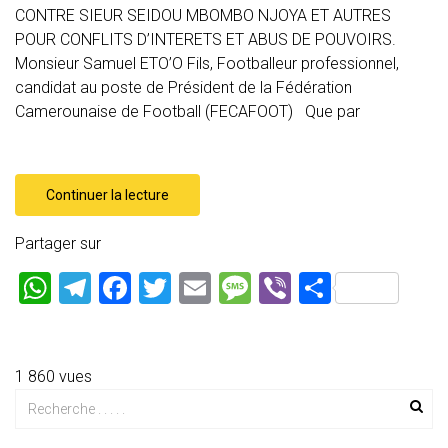
CONTRE SIEUR SEIDOU MBOMBO NJOYA ET AUTRES
POUR CONFLITS D’INTERETS ET ABUS DE POUVOIRS.
Monsieur Samuel ETO’O Fils, Footballeur professionnel,
candidat au poste de Président de la Fédération
Camerounaise de Football (FECAFOOT) Que par
Continuer la lecture
Partager sur
W
T
F
T
E
M
Vi
P
h
el
a
wi
m
es
b
ar
at
e
ce
tt
ai
s
er
ta
s
gr
b
er
l
a
g
1 860 vues
A
a
o
g
er