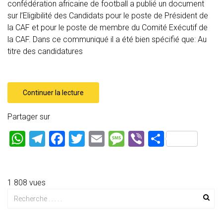
confédération africaine de football a publié un document
sur l’Eligibilité des Candidats pour le poste de Président de
la CAF et pour le poste de membre du Comité Exécutif de
la CAF. Dans ce communiqué il a été bien spécifié que: Au
titre des candidatures
Continuer la lecture
Partager sur
W
T
F
T
E
M
Vi
P
h
el
a
wi
m
es
b
ar
at
e
ce
tt
ai
s
er
ta
s
gr
b
er
l
a
g
1 808 vues
A
a
o
g
er
p
m
ok
e