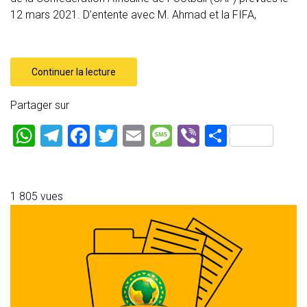
12 mars 2021. D’entente avec M. Ahmad et la FIFA,
Continuer la lecture
Partager sur
W
T
F
T
E
M
Vi
P
h
el
a
wi
m
es
b
ar
at
e
ce
tt
ai
s
er
ta
s
gr
b
er
l
a
g
1 805 vues
A
a
o
g
er
p
m
ok
e
p