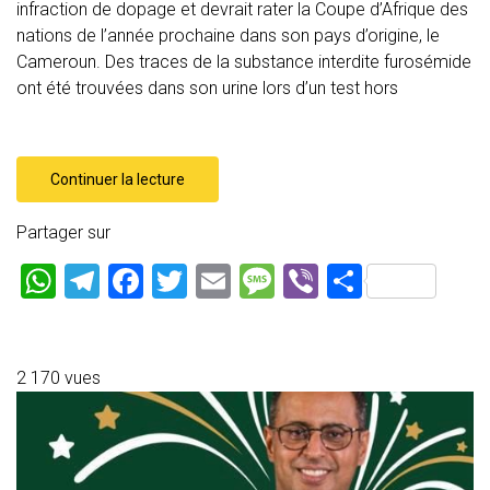
infraction de dopage et devrait rater la Coupe d’Afrique des
nations de l’année prochaine dans son pays d’origine, le
Cameroun. Des traces de la substance interdite furosémide
ont été trouvées dans son urine lors d’un test hors
Continuer la lecture
Partager sur
W
T
F
T
E
M
Vi
P
h
el
a
wi
m
es
b
ar
at
e
ce
tt
ai
s
er
ta
s
gr
b
er
l
a
g
2 170 vues
A
a
o
g
er
p
m
ok
e