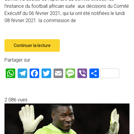
l’instance du football africain suite aux décisions du Comité
Exécutif du 06 février 2021, qui lui ont été notifiées le lundi
08 février 2021. la commission de
Continuer la lecture
Partager sur
W
T
F
T
E
M
Vi
P
h
el
a
wi
m
es
b
ar
at
e
ce
tt
ai
s
er
ta
s
gr
b
er
l
a
g
2 086 vues
A
a
o
g
er
p
m
ok
e
p