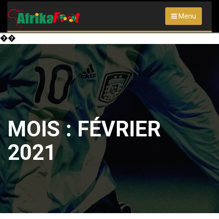
Menu
��
MOIS :
FÉVRIER
2021